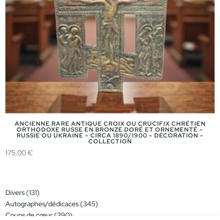
ANCIENNE RARE ANTIQUE CROIX OU CRUCIFIX CHRÉTIEN
ORTHODOXE RUSSE EN BRONZE DORÉ ET ORNEMENTÉ –
RUSSIE OU UKRAINE – CIRCA 1890/1900 – DÉCORATION –
COLLECTION
175,00
€
131
Divers
131
produits
345
Autographes/dédicaces
345
produits
390
Coups de cœur
390