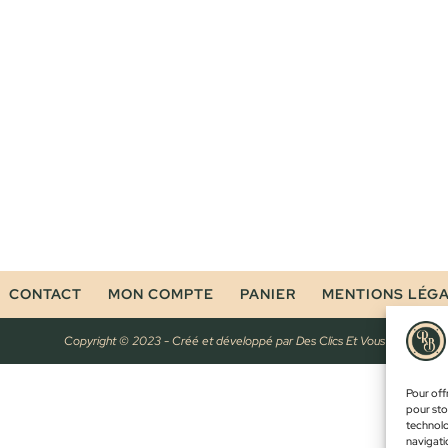
CONTACT
MON COMPTE
PANIER
MENTIONS LÉG
Copyright © 2023 - Créé et développé par
Des Clics Et Vous
Pour offr
pour sto
technolo
navigatio