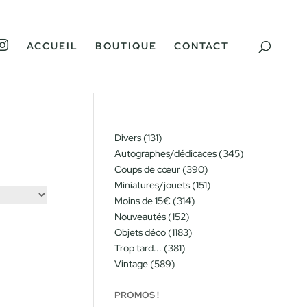
I
ACCUEIL
BOUTIQUE
CONTACT
N
S
T
A
G
R
A
M
131
Divers
131
produits
345
Autographes/dédicaces
345
produits
390
Coups de cœur
390
produits
151
Miniatures/jouets
151
produits
314
Moins de 15€
314
produits
152
Nouveautés
152
produits
1183
Objets déco
1183
produits
381
Trop tard...
381
produits
589
Vintage
589
produits
PROMOS !