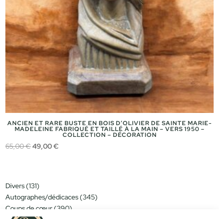
ANCIEN ET RARE BUSTE EN BOIS D’OLIVIER DE SAINTE MARIE-
MADELEINE FABRIQUÉ ET TAILLÉ À LA MAIN – VERS 1950 –
COLLECTION – DÉCORATION
Le
Le
65,00
€
49,00
€
prix
prix
initial
actuel
était :
est :
131
Divers
131
65,00 €.
49,00 €.
produits
345
Autographes/dédicaces
345
produits
390
Coups de cœur
390
produits
151