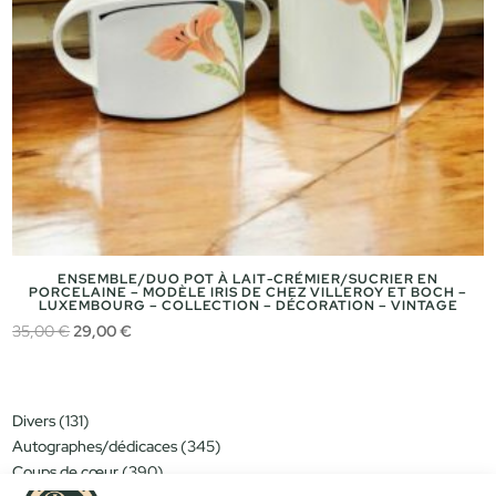
ENSEMBLE/DUO POT À LAIT-CRÉMIER/SUCRIER EN
PORCELAINE – MODÈLE IRIS DE CHEZ VILLEROY ET BOCH –
LUXEMBOURG – COLLECTION – DÉCORATION – VINTAGE
Le
Le
35,00
€
29,00
€
prix
prix
initial
actuel
était :
est :
131
Divers
131
35,00 €.
29,00 €.
produits
345
Autographes/dédicaces
345
produits
390
Coups de cœur
390
produits
151