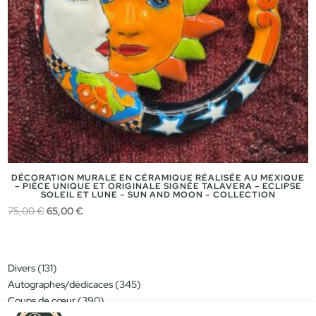
DÉCORATION MURALE EN CÉRAMIQUE RÉALISÉE AU MEXIQUE
– PIÈCE UNIQUE ET ORIGINALE SIGNÉE TALAVERA – ECLIPSE
SOLEIL ET LUNE – SUN AND MOON – COLLECTION
Le
Le
75,00
€
65,00
€
prix
prix
initial
actuel
était :
est :
131
Divers
131
75,00 €.
65,00 €.
produits
345
Autographes/dédicaces
345
produits
390
Coups de cœur
390
produits
151