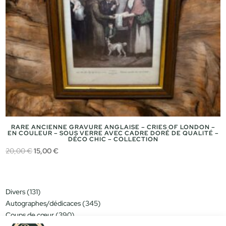
RARE ANCIENNE GRAVURE ANGLAISE – CRIES OF LONDON –
EN COULEUR – SOUS VERRE AVEC CADRE DORÉ DE QUALITÉ –
DÉCO CHIC – COLLECTION
Le
Le
20,00
€
15,00
€
prix
prix
initial
actuel
était :
est :
131
Divers
131
20,00 €.
15,00 €.
produits
345
Autographes/dédicaces
345
produits
390
Coups de cœur
390
produits
151