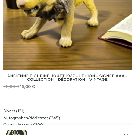
ANCIENNE FIGURINE JOUET 1987 – LE LION – SIGNÉE AAA –
COLLECTION – DÉCORATION – VINTAGE
Le
Le
20,00
€
15,00
€
prix
prix
initial
actuel
était :
est :
131
Divers
131
20,00 €.
15,00 €.
produits
345
Autographes/dédicaces
345
produits
390
Coups de cœur
390
produits
151
Miniatures/jouets
151