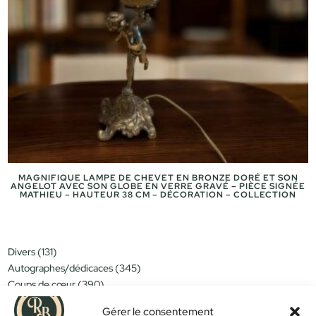
MAGNIFIQUE LAMPE DE CHEVET EN BRONZE DORÉ ET SON
ANGELOT AVEC SON GLOBE EN VERRE GRAVÉ – PIÈCE SIGNÉE
MATHIEU – HAUTEUR 38 CM – DÉCORATION – COLLECTION
131
Divers
131
produits
345
Autographes/dédicaces
345
produits
390
Coups de cœur
390
produits
151
Miniatures/jouets
151
produits
Gérer le consentement
314