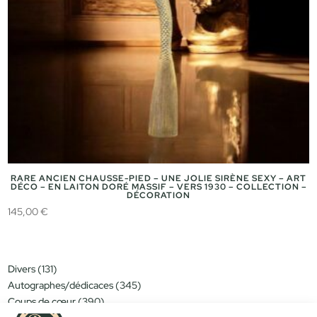
RARE ANCIEN CHAUSSE-PIED – UNE JOLIE SIRÈNE SEXY – ART
DÉCO – EN LAITON DORÉ MASSIF – VERS 1930 – COLLECTION –
DÉCORATION
145,00
€
131
Divers
131
produits
345
Autographes/dédicaces
345
produits
390
Coups de cœur
390
produits
151