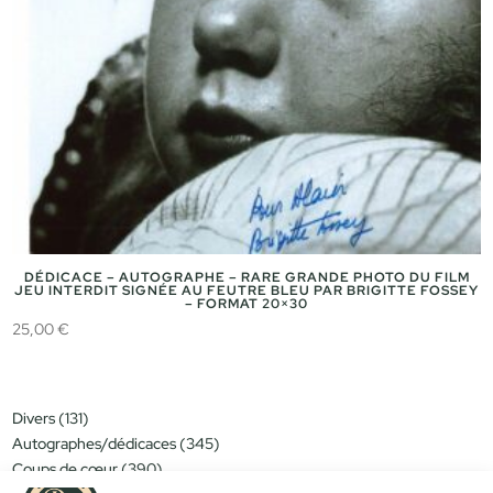
DÉDICACE – AUTOGRAPHE – RARE GRANDE PHOTO DU FILM
JEU INTERDIT SIGNÉE AU FEUTRE BLEU PAR BRIGITTE FOSSEY
– FORMAT 20×30
25,00
€
131
Divers
131
produits
345
Autographes/dédicaces
345
produits
390
Coups de cœur
390
produits
151