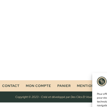
CONTACT
MON COMPTE
PANIER
MENTIONS LÉG
Pour offr
Copyright © 2023 - Créé et développé par
Des Clics Et Vous
pour sto
technolo
navigatio