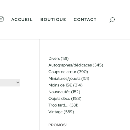
I
ACCUEIL
BOUTIQUE
CONTACT
N
S
T
A
G
R
A
M
131
Divers
131
produits
345
Autographes/dédicaces
345
produits
390
Coups de cœur
390
produits
151
Miniatures/jouets
151
produits
314
Moins de 15€
314
produits
152
Nouveautés
152
produits
1183
Objets déco
1183
produits
381
Trop tard...
381
produits
589
Vintage
589
produits
PROMOS !