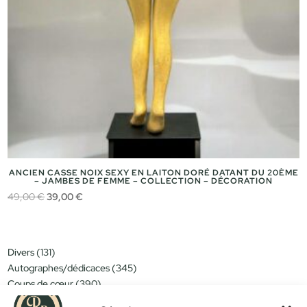
ANCIEN CASSE NOIX SEXY EN LAITON DORÉ DATANT DU 20ÈME
– JAMBES DE FEMME – COLLECTION – DÉCORATION
Le
Le
49,00
€
39,00
€
prix
prix
initial
actuel
était :
est :
131
Divers
131
49,00 €.
39,00 €.
produits
345
Autographes/dédicaces
345
produits
390
Coups de cœur
390
produits
151
Miniatures/jouets
151