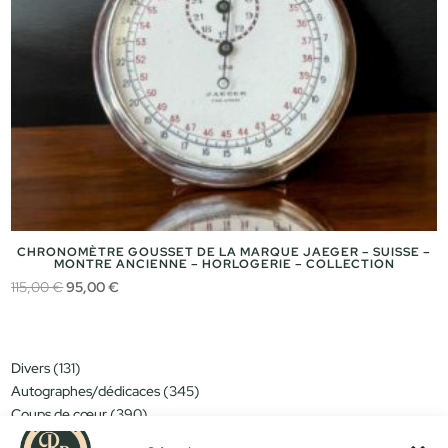
CHRONOMÈTRE GOUSSET DE LA MARQUE JAEGER – SUISSE –
MONTRE ANCIENNE – HORLOGERIE – COLLECTION
Le
Le
115,00
€
95,00
€
prix
prix
initial
actuel
était :
est :
131
Divers
131
115,00 €.
95,00 €.
produits
345
Autographes/dédicaces
345
produits
390
Coups de cœur
390
produits
151
Miniatures/jouets
151