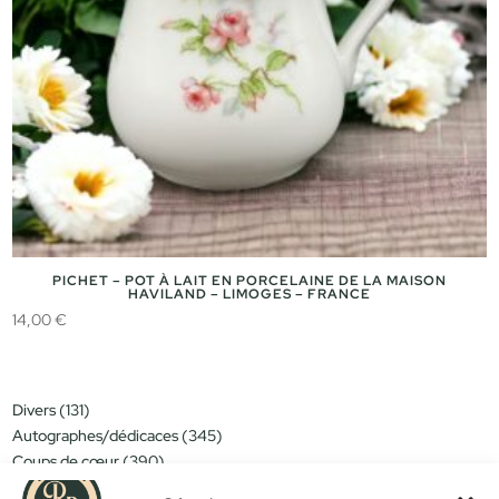
PICHET – POT À LAIT EN PORCELAINE DE LA MAISON
HAVILAND – LIMOGES – FRANCE
14,00
€
131
Divers
131
produits
345
Autographes/dédicaces
345
produits
390
Coups de cœur
390
produits
151
Miniatures/jouets
151