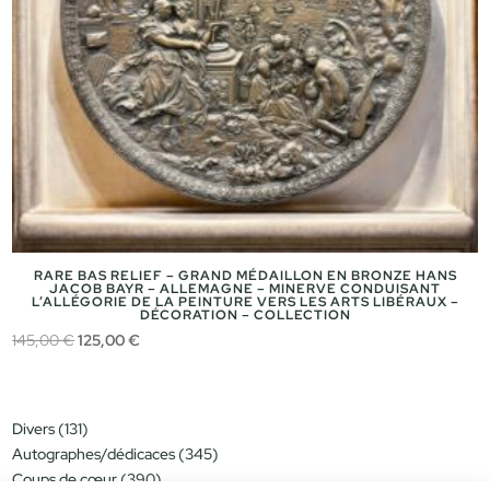
RARE BAS RELIEF – GRAND MÉDAILLON EN BRONZE HANS
JACOB BAYR – ALLEMAGNE – MINERVE CONDUISANT
L’ALLÉGORIE DE LA PEINTURE VERS LES ARTS LIBÉRAUX –
DÉCORATION – COLLECTION
Le
Le
145,00
€
125,00
€
prix
prix
initial
actuel
était :
est :
131
Divers
131
145,00 €.
125,00 €.
produits
345
Autographes/dédicaces
345
produits
390
Coups de cœur
390