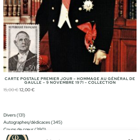
CARTE POSTALE PREMIER JOUR – HOMMAGE AU GÉNÉRAL DE
GAULLE – 9 NOVEMBRE 1971 – COLLECTION
Le
Le
15,00
€
12,00
€
prix
prix
initial
actuel
était :
est :
131
Divers
131
15,00 €.
12,00 €.
produits
345
Autographes/dédicaces
345
produits
390
Coups de cœur
390
produits
151
Miniatures/jouets
151