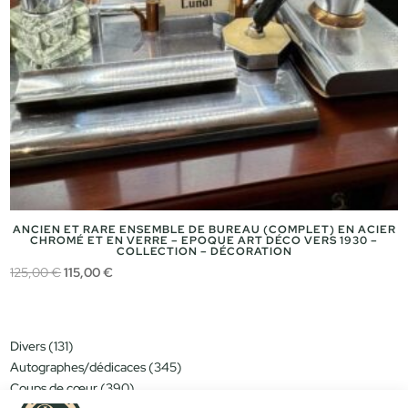
ANCIEN ET RARE ENSEMBLE DE BUREAU (COMPLET) EN ACIER
CHROMÉ ET EN VERRE – EPOQUE ART DÉCO VERS 1930 –
COLLECTION – DÉCORATION
Le
Le
125,00
€
115,00
€
prix
prix
initial
actuel
était :
est :
131
Divers
131
125,00 €.
115,00 €.
produits
345
Autographes/dédicaces
345
produits
390
Coups de cœur
390
produits
151