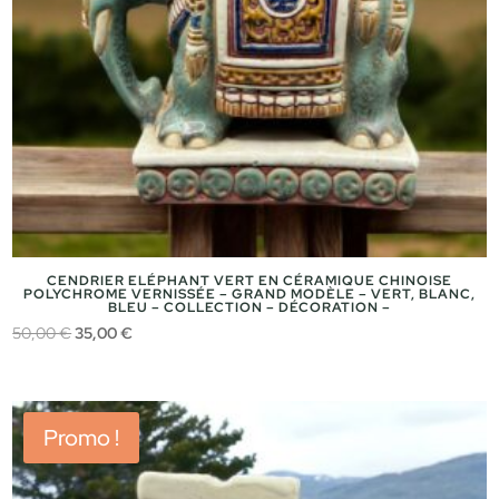
CENDRIER ELÉPHANT VERT EN CÉRAMIQUE CHINOISE
POLYCHROME VERNISSÉE – GRAND MODÈLE – VERT, BLANC,
BLEU – COLLECTION – DÉCORATION –
Le
Le
50,00
€
35,00
€
prix
prix
initial
actuel
était :
est :
Promo !
50,00 €.
35,00 €.