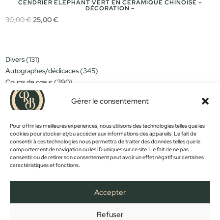
CENDRIER ELÉPHANT VERT EN CÉRAMIQUE CHINOISE –
DÉCORATION –
Le
Le
30,00
€
25,00
€
prix
prix
initial
actuel
était :
est :
131
Divers
131
30,00 €.
25,00 €.
produits
345
Autographes/dédicaces
345
produits
390
Coups de cœur
390
produits
151
Miniatures/jouets
151
produits
Gérer le consentement
314
Moins de 15€
314
produits
152
Nouveautés
152
produits
1183
Pour offrir les meilleures expériences, nous utilisons des technologies telles que les
Objets déco
1183
produits
cookies pour stocker et/ou accéder aux informations des appareils. Le fait de
381
Trop tard...
381
consentir à ces technologies nous permettra de traiter des données telles que le
produits
589
Vintage
589
comportement de navigation ou les ID uniques sur ce site. Le fait de ne pas
produits
consentir ou de retirer son consentement peut avoir un effet négatif sur certaines
caractéristiques et fonctions.
PROMOS !
Accepter
Refuser
FACEBOOK
INSTAGRAM
ACCUEIL
BOUTIQUE
CONTACT