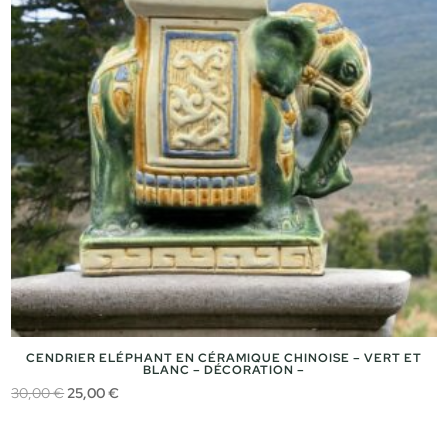
CENDRIER ELÉPHANT EN CÉRAMIQUE CHINOISE – VERT ET
BLANC – DÉCORATION –
Le
Le
30,00
€
25,00
€
prix
prix
initial
actuel