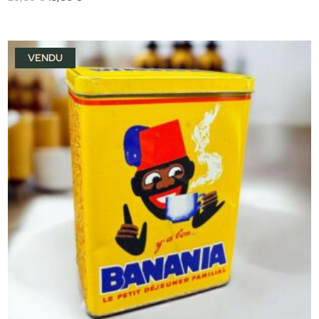
prix
prix
initial
actuel
était :
est :
VENDU
20,00 €.
15,00 €.