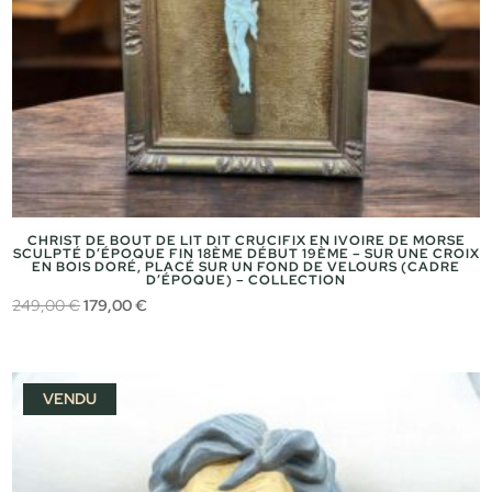
CHRIST DE BOUT DE LIT DIT CRUCIFIX EN IVOIRE DE MORSE
SCULPTÉ D’ÉPOQUE FIN 18ÈME DÉBUT 19ÈME – SUR UNE CROIX
EN BOIS DORÉ, PLACÉ SUR UN FOND DE VELOURS (CADRE
D’ÉPOQUE) – COLLECTION
Le
Le
249,00
€
179,00
€
prix
prix
initial
actuel
était :
est :
VENDU
249,00 €.
179,00 €.