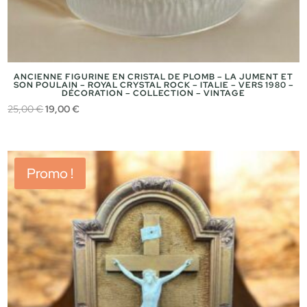
ANCIENNE FIGURINE EN CRISTAL DE PLOMB – LA JUMENT ET
SON POULAIN – ROYAL CRYSTAL ROCK – ITALIE – VERS 1980 –
DÉCORATION – COLLECTION – VINTAGE
Le
Le
25,00
€
19,00
€
prix
prix
initial
actuel
était :
est :
Promo !
25,00 €.
19,00 €.