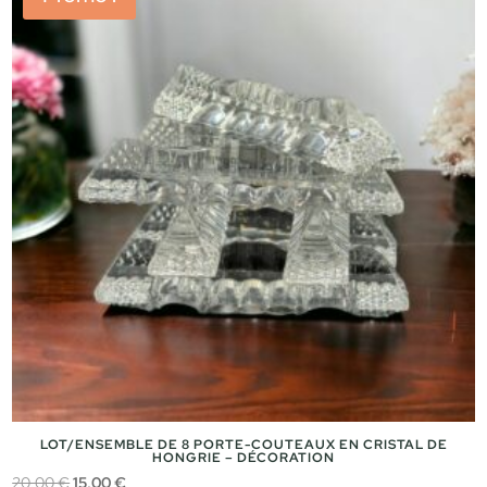
LOT/ENSEMBLE DE 8 PORTE-COUTEAUX EN CRISTAL DE
HONGRIE – DÉCORATION
Le
Le
20,00
€
15,00
€