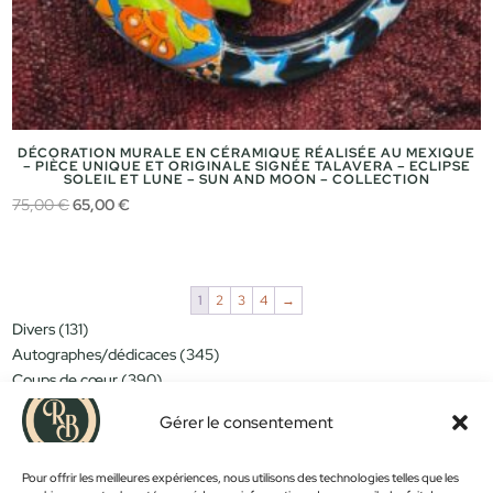
DÉCORATION MURALE EN CÉRAMIQUE RÉALISÉE AU MEXIQUE
– PIÈCE UNIQUE ET ORIGINALE SIGNÉE TALAVERA – ECLIPSE
SOLEIL ET LUNE – SUN AND MOON – COLLECTION
Le
Le
75,00
€
65,00
€
prix
prix
initial
actuel
était :
est :
1
2
3
4
→
75,00 €.
65,00 €.
131
Divers
131
produits
345
Autographes/dédicaces
345
produits
390
Coups de cœur
390
produits
151
Miniatures/jouets
151
produits
Gérer le consentement
314
Moins de 15€
314
produits
152
Nouveautés
152
produits
1183
Pour offrir les meilleures expériences, nous utilisons des technologies telles que les
Objets déco
1183