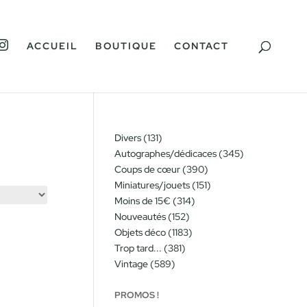
I
ACCUEIL
BOUTIQUE
CONTACT
N
S
T
A
G
R
A
M
131
Divers
131
produits
345
Autographes/dédicaces
345
produits
390
Coups de cœur
390
produits
151
Miniatures/jouets
151
produits
314
Moins de 15€
314
produits
152
Nouveautés
152
produits
1183
Objets déco
1183
produits
381
Trop tard...
381
produits
589
Vintage
589
produits
PROMOS !