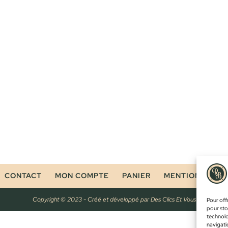
CONTACT
MON COMPTE
PANIER
MENTIONS LÉG
Copyright © 2023 - Créé et développé par
Des Clics Et Vous
Pour offr
pour sto
technolo
navigatio