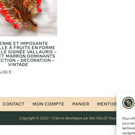
ENNE ET IMPOSANTE
LLE À FRUITS EN FORME
LLE SIGNÉE VALLAURIS –
ET MARRON DOMINANTS
ECTION – DÉCORATION –
VINTAGE
e
Le
5,00
€
ix
prix
tial
actuel
ait :
est :
0,00 €.
25,00 €.
CONTACT
MON COMPTE
PANIER
MENTIONS LÉG
Copyright © 2023 - Créé et développé par
Des Clics Et Vous
Pour offr
pour sto
technolo
navigatio