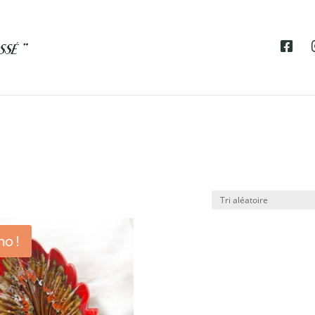
F
A
C
E
B
O
O
K
o !