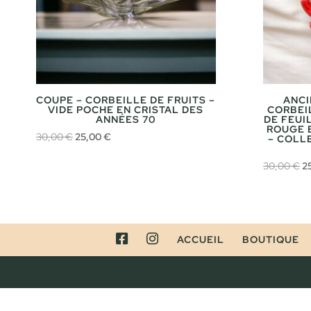
COUPE – CORBEILLE DE FRUITS –
ANCI
VIDE POCHE EN CRISTAL DES
CORBEI
ANNÉES 70
DE FEUI
ROUGE 
Le
Le
30,00
€
25,00
€
– COLL
prix
prix
L
30,00
€
2
initial
actuel
pr
était :
est :
ini
30,00 €.
25,00 €.
ét
3
FACEBOOK
INSTAGRAM
ACCUEIL
BOUTIQUE