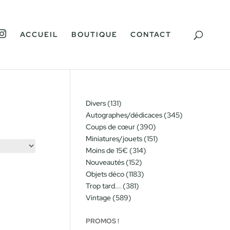
I
ACCUEIL
BOUTIQUE
CONTACT
N
S
T
A
G
R
A
M
131
Divers
131
produits
345
Autographes/dédicaces
345
produits
390
Coups de cœur
390
produits
151
Miniatures/jouets
151
produits
314
Moins de 15€
314
produits
152
Nouveautés
152
produits
1183
Objets déco
1183
produits
381
Trop tard...
381
produits
589
Vintage
589
produits
PROMOS !