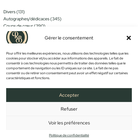
131
Divers
131
produits
345
Autographes/dédicaces
345
produits
390
Coups de cœur
390
produits
151
Miniatures/jouets
151
Gérer le consentement
produits
314
Moins de 15€
314
produits
152
Nouveautés
152
produits
Pour offrir les meilleures expériences, nous utilisons des technologies telles que les
1183
Objets déco
1183
cookies pour stocker et/ou accéder aux informations des appareils. Le fait de
produits
381
Trop tard...
381
consentir à ces technologies nous permettra de traiter des données telles que le
produits
589
Vintage
589
comportement de navigation ou les ID uniques sur ce site. Le fait de ne pas
produits
consentir ou de retirer son consentement peut avoir un effet négatif sur certaines
caractéristiques et fonctions.
PROMOS !
Accepter
Refuser
FACEBOOK
INSTAGRAM
ACCUEIL
BOUTIQUE
CONTACT
MON COMPTE
PANIER
MENTIONS LÉGALES
CONFIDENTIALITÉ
CGV
Voir les préférences
Copyright © 2023 - Créé et développé par
Des Clics Et Vous
Politique de confidentialité