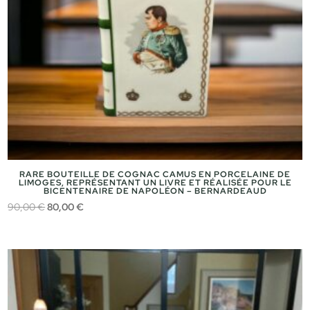
RARE BOUTEILLE DE COGNAC CAMUS EN PORCELAINE DE
LIMOGES, REPRÉSENTANT UN LIVRE ET RÉALISÉE POUR LE
BICENTENAIRE DE NAPOLÉON – BERNARDEAUD
Le
Le
90,00
€
80,00
€
prix
prix
initial
actuel
était :
est :
90,00 €.
80,00 €.