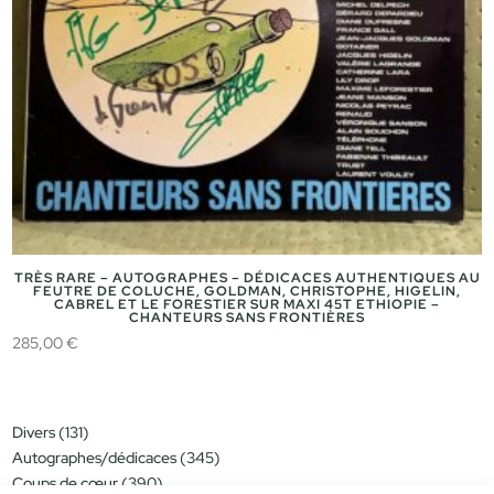
TRÈS RARE – AUTOGRAPHES – DÉDICACES AUTHENTIQUES AU
FEUTRE DE COLUCHE, GOLDMAN, CHRISTOPHE, HIGELIN,
CABREL ET LE FORESTIER SUR MAXI 45T ETHIOPIE –
CHANTEURS SANS FRONTIÈRES
285,00
€
131
Divers
131
produits
345
Autographes/dédicaces
345
produits
390
Coups de cœur
390