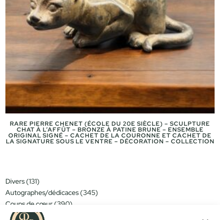
RARE PIERRE CHENET (ÉCOLE DU 20E SIÈCLE) – SCULPTURE
CHAT À L’AFFÛT – BRONZE À PATINE BRUNE – ENSEMBLE
ORIGINAL SIGNÉ – CACHET DE LA COURONNE ET CACHET DE
LA SIGNATURE SOUS LE VENTRE – DÉCORATION – COLLECTION
131
Divers
131
produits
345
Autographes/dédicaces
345
produits
390
Coups de cœur
390
produits
151
Miniatures/jouets
151