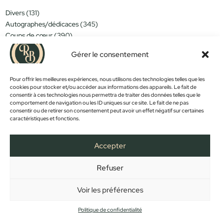
était :
est :
131
Divers
131
59,00 €.
49,00 €.
produits
345
Autographes/dédicaces
345
produits
390
Coups de cœur
390
produits
151
Miniatures/jouets
151
Gérer le consentement
produits
314
Moins de 15€
314
produits
152
Nouveautés
152
produits
Pour offrir les meilleures expériences, nous utilisons des technologies telles que les
1183
Objets déco
1183
cookies pour stocker et/ou accéder aux informations des appareils. Le fait de
produits
381
Trop tard...
381
consentir à ces technologies nous permettra de traiter des données telles que le
produits
589
Vintage
589
comportement de navigation ou les ID uniques sur ce site. Le fait de ne pas
produits
consentir ou de retirer son consentement peut avoir un effet négatif sur certaines
caractéristiques et fonctions.
PROMOS !
Accepter
Refuser
FACEBOOK
INSTAGRAM
ACCUEIL
BOUTIQUE
CONTACT
MON COMPTE
PANIER
MENTIONS LÉGALES
CONFIDENTIALITÉ
CGV
Voir les préférences
Copyright © 2023 - Créé et développé par
Des Clics Et Vous
Politique de confidentialité