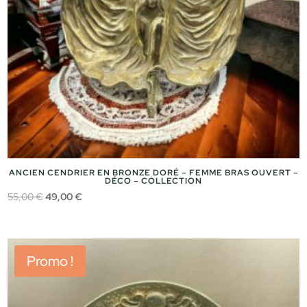
ANCIEN CENDRIER EN BRONZE DORÉ – FEMME BRAS OUVERT –
DÉCO – COLLECTION
Le
Le
55,00
€
49,00
€
prix
prix
initial
actuel
était :
est :
Promo !
55,00 €.
49,00 €.