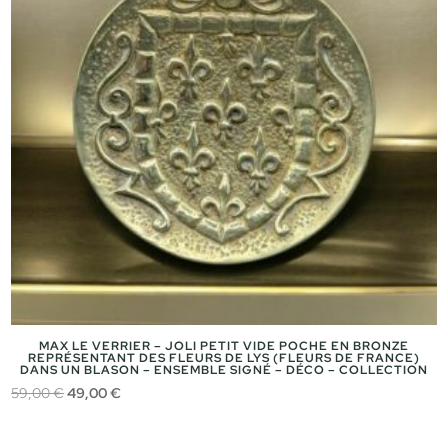
MAX LE VERRIER – JOLI PETIT VIDE POCHE EN BRONZE
REPRÉSENTANT DES FLEURS DE LYS (FLEURS DE FRANCE)
DANS UN BLASON – ENSEMBLE SIGNÉ – DÉCO – COLLECTION
Le
Le
59,00
€
49,00
€
prix
prix
initial
actuel