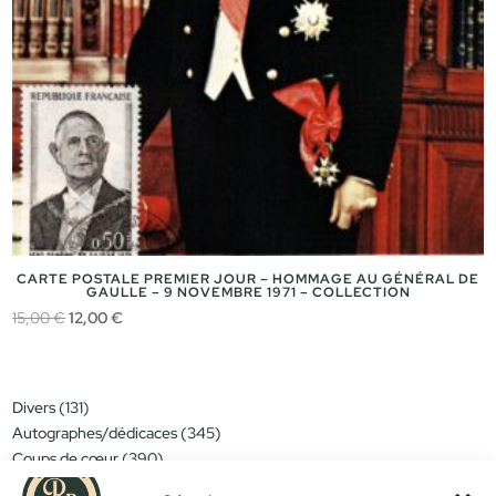
CARTE POSTALE PREMIER JOUR – HOMMAGE AU GÉNÉRAL DE
GAULLE – 9 NOVEMBRE 1971 – COLLECTION
Le
Le
15,00
€
12,00
€
prix
prix
initial
actuel
était :
est :
131
Divers
131
15,00 €.
12,00 €.
produits
345
Autographes/dédicaces
345
produits
390
Coups de cœur
390
produits
151
Miniatures/jouets
151