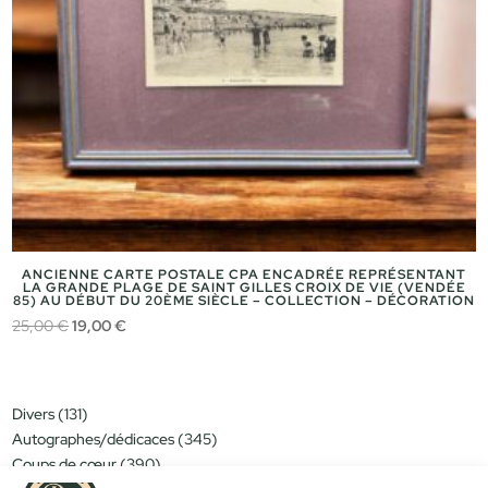
ANCIENNE CARTE POSTALE CPA ENCADRÉE REPRÉSENTANT
LA GRANDE PLAGE DE SAINT GILLES CROIX DE VIE (VENDÉE
85) AU DÉBUT DU 20ÈME SIÈCLE – COLLECTION – DÉCORATION
Le
Le
25,00
€
19,00
€
prix
prix
initial
actuel
était :
est :
131
Divers
131
25,00 €.
19,00 €.
produits
345
Autographes/dédicaces
345
produits
390
Coups de cœur
390
produits
151