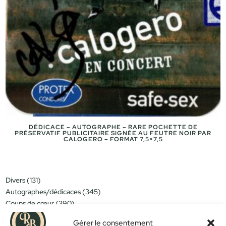
DÉDICACE – AUTOGRAPHE – RARE POCHETTE DE
PRÉSERVATIF PUBLICITAIRE SIGNÉE AU FEUTRE NOIR PAR
CALOGERO – FORMAT 7,5×7,5
131
Divers
131
produits
345
Autographes/dédicaces
345
produits
390
Coups de cœur
390
produits
151
Miniatures/jouets
151
produits
Gérer le consentement
314