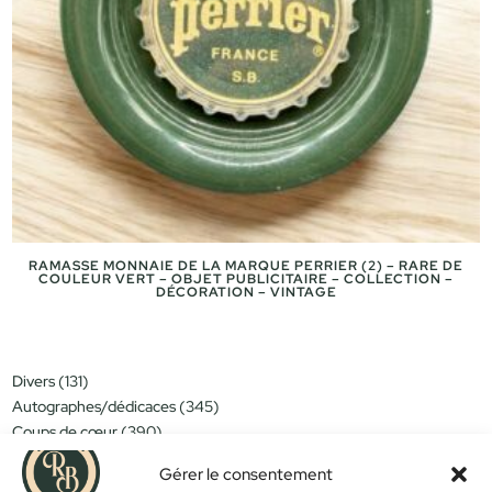
RAMASSE MONNAIE DE LA MARQUE PERRIER (2) – RARE DE
COULEUR VERT – OBJET PUBLICITAIRE – COLLECTION –
DÉCORATION – VINTAGE
131
Divers
131
produits
345
Autographes/dédicaces
345
produits
390
Coups de cœur
390
produits
151
Miniatures/jouets
151
produits
Gérer le consentement
314
Moins de 15€
314