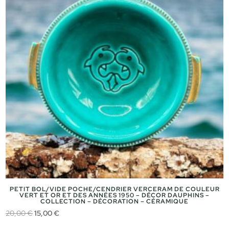
PETIT BOL/VIDE POCHE/CENDRIER VERCERAM DE COULEUR
VERT ET OR ET DES ANNÉES 1950 – DÉCOR DAUPHINS –
COLLECTION – DÉCORATION – CÉRAMIQUE
Le
Le
20,00
€
15,00
€
prix
prix