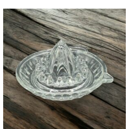
initial
actuel
était :
est :
20,00 €.
15,00 €.