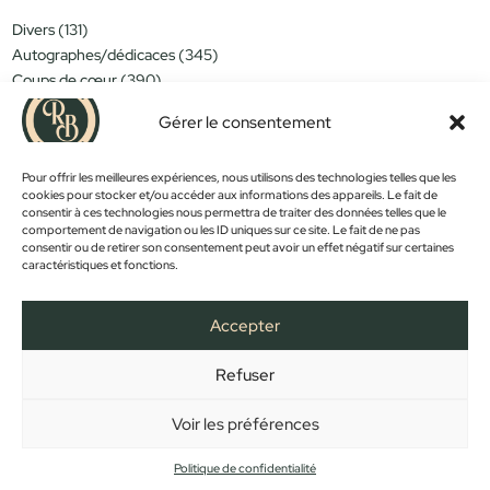
131
Divers
131
produits
345
Autographes/dédicaces
345
produits
390
Coups de cœur
390
produits
151
Miniatures/jouets
151
Gérer le consentement
produits
314
Moins de 15€
314
produits
152
Nouveautés
152
produits
Pour offrir les meilleures expériences, nous utilisons des technologies telles que les
1183
Objets déco
1183
cookies pour stocker et/ou accéder aux informations des appareils. Le fait de
produits
381
Trop tard...
381
consentir à ces technologies nous permettra de traiter des données telles que le
produits
589
Vintage
589
comportement de navigation ou les ID uniques sur ce site. Le fait de ne pas
produits
consentir ou de retirer son consentement peut avoir un effet négatif sur certaines
caractéristiques et fonctions.
PROMOS !
Accepter
Refuser
FACEBOOK
INSTAGRAM
ACCUEIL
BOUTIQUE
CONTACT
MON COMPTE
PANIER
MENTIONS LÉGALES
CONFIDENTIALITÉ
CGV
Voir les préférences
Copyright © 2023 - Créé et développé par
Des Clics Et Vous
Politique de confidentialité