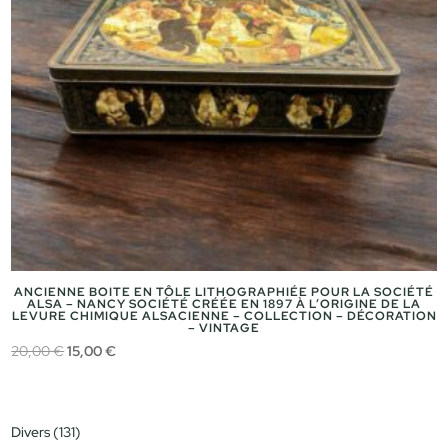
ANCIENNE BOITE EN TÔLE LITHOGRAPHIÉE POUR LA SOCIÉTÉ
ALSA – NANCY SOCIÉTÉ CRÉÉE EN 1897 À L’ORIGINE DE LA
LEVURE CHIMIQUE ALSACIENNE – COLLECTION – DÉCORATION
– VINTAGE
Le
Le
20,00
€
15,00
€
prix
prix
initial
actuel
était :
est :
131
Divers
131
20,00 €.
15,00 €.
produits