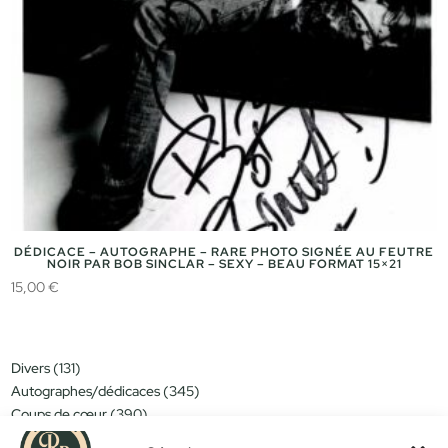
DÉDICACE – AUTOGRAPHE – RARE PHOTO SIGNÉE AU FEUTRE
NOIR PAR BOB SINCLAR – SEXY – BEAU FORMAT 15×21
15,00
€
131
Divers
131
produits
345
Autographes/dédicaces
345
produits
390
Coups de cœur
390
produits
151
Miniatures/jouets
151