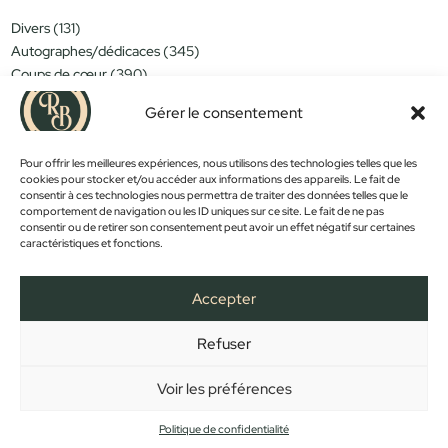
était :
est :
131
Divers
131
20,00 €.
15,00 €.
produits
345
Autographes/dédicaces
345
produits
390
Coups de cœur
390
produits
151
Miniatures/jouets
151
produits
Gérer le consentement
314
Moins de 15€
314
produits
152
Nouveautés
152
produits
1183
Pour offrir les meilleures expériences, nous utilisons des technologies telles que les
Objets déco
1183
produits
cookies pour stocker et/ou accéder aux informations des appareils. Le fait de
381
Trop tard...
381
consentir à ces technologies nous permettra de traiter des données telles que le
produits
589
Vintage
589
comportement de navigation ou les ID uniques sur ce site. Le fait de ne pas
produits
consentir ou de retirer son consentement peut avoir un effet négatif sur certaines
caractéristiques et fonctions.
PROMOS !
Accepter
Refuser
FACEBOOK
INSTAGRAM
ACCUEIL
BOUTIQUE
CONTACT
MON COMPTE
PANIER
MENTIONS LÉGALES
CONFIDENTIALITÉ
CGV
Voir les préférences
Copyright © 2023 - Créé et développé par
Des Clics Et Vous
Politique de confidentialité