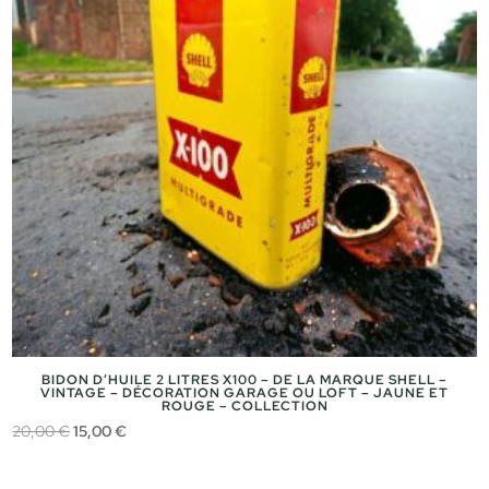
BIDON D’HUILE 2 LITRES X100 – DE LA MARQUE SHELL –
VINTAGE – DÉCORATION GARAGE OU LOFT – JAUNE ET
ROUGE – COLLECTION
Le
Le
20,00
€
15,00
€
prix
prix
initial
actuel