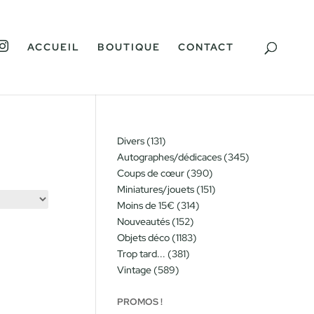
I
ACCUEIL
BOUTIQUE
CONTACT
N
S
T
A
G
R
A
M
131
Divers
131
produits
345
Autographes/dédicaces
345
produits
390
Coups de cœur
390
produits
151
Miniatures/jouets
151
produits
314
Moins de 15€
314
produits
152
Nouveautés
152
produits
1183
Objets déco
1183
produits
381
Trop tard...
381
produits
589
Vintage
589
produits
PROMOS !