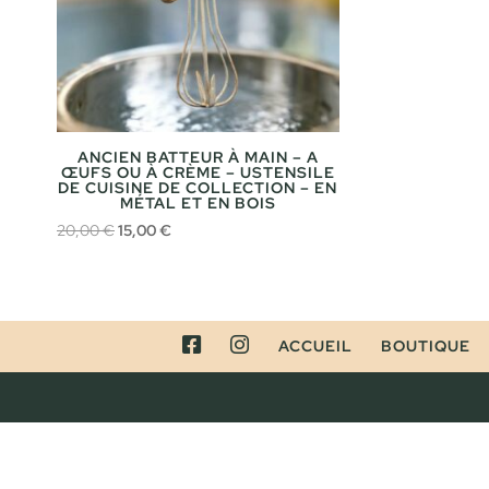
ANCIEN BATTEUR À MAIN – A
ŒUFS OU À CRÈME – USTENSILE
DE CUISINE DE COLLECTION – EN
MÉTAL ET EN BOIS
Le
Le
20,00
€
15,00
€
prix
prix
initial
actuel
était :
est :
20,00 €.
15,00 €.
FACEBOOK
INSTAGRAM
ACCUEIL
BOUTIQUE