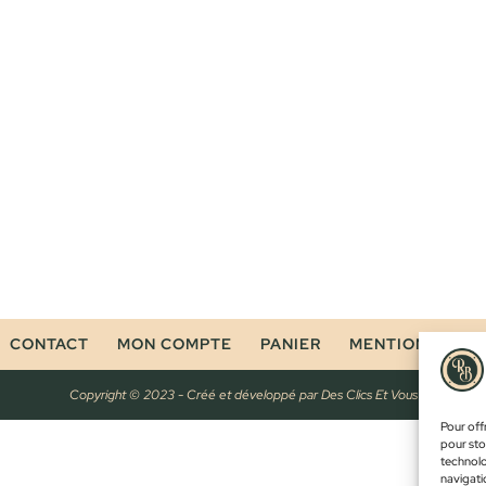
CONTACT
MON COMPTE
PANIER
MENTIONS LÉG
Copyright © 2023 - Créé et développé par
Des Clics Et Vous
Pour offr
pour sto
technolo
navigatio