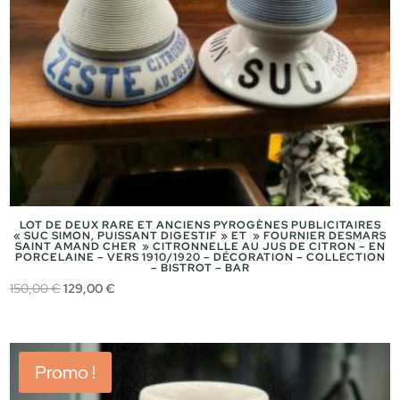
LOT DE DEUX RARE ET ANCIENS PYROGÈNES PUBLICITAIRES
« SUC SIMON, PUISSANT DIGESTIF » ET » FOURNIER DESMARS
SAINT AMAND CHER » CITRONNELLE AU JUS DE CITRON – EN
PORCELAINE – VERS 1910/1920 – DÉCORATION – COLLECTION
– BISTROT – BAR
Le
Le
150,00
€
129,00
€
prix
prix
initial
actuel
était :
est :
Promo !
150,00 €.
129,00 €.