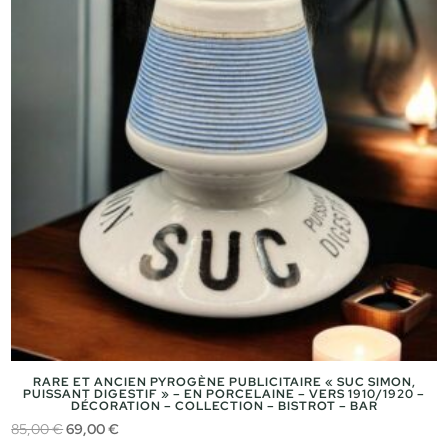
RARE ET ANCIEN PYROGÈNE PUBLICITAIRE « SUC SIMON,
PUISSANT DIGESTIF » – EN PORCELAINE – VERS 1910/1920 –
DÉCORATION – COLLECTION – BISTROT – BAR
Le
Le
85,00
€
69,00
€