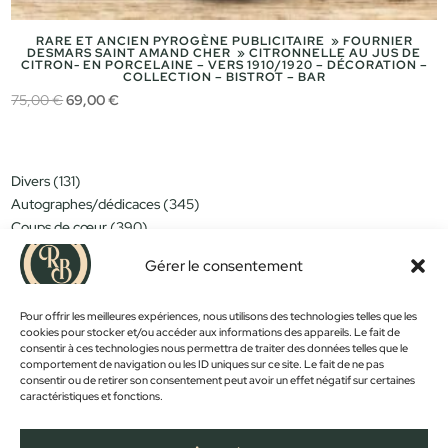
RARE ET ANCIEN PYROGÈNE PUBLICITAIRE » FOURNIER
DESMARS SAINT AMAND CHER » CITRONNELLE AU JUS DE
CITRON- EN PORCELAINE – VERS 1910/1920 – DÉCORATION –
COLLECTION – BISTROT – BAR
Le
Le
75,00
€
69,00
€
prix
prix
initial
actuel
était :
est :
131
Divers
131
75,00 €.
69,00 €.
produits
345
Autographes/dédicaces
345
produits
390
Coups de cœur
390
produits
151
Miniatures/jouets
151
produits
Gérer le consentement
314
Moins de 15€
314
produits
152
Nouveautés
152
produits
1183
Pour offrir les meilleures expériences, nous utilisons des technologies telles que les
Objets déco
1183
produits
cookies pour stocker et/ou accéder aux informations des appareils. Le fait de
381
Trop tard...
381
consentir à ces technologies nous permettra de traiter des données telles que le
produits
589
Vintage
589
comportement de navigation ou les ID uniques sur ce site. Le fait de ne pas
produits
consentir ou de retirer son consentement peut avoir un effet négatif sur certaines
caractéristiques et fonctions.
PROMOS !