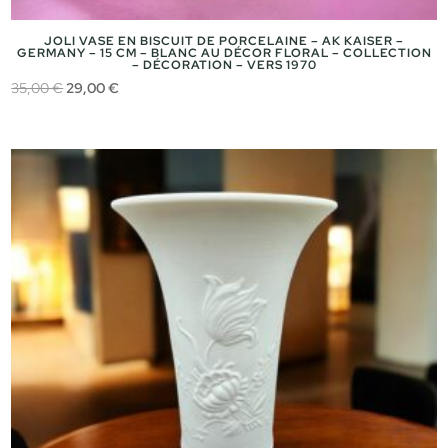
JOLI VASE EN BISCUIT DE PORCELAINE – AK KAISER –
GERMANY – 15 CM – BLANC AU DÉCOR FLORAL – COLLECTION
– DÉCORATION – VERS 1970
Le
Le
35,00
€
29,00
€
prix
prix
initial
actuel
était :
est :
35,00 €.
29,00 €.