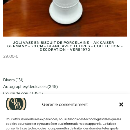
JOLI VASE EN BISCUIT DE PORCELAINE – AK KAISER –
GERMANY – 20 CM – BLANC AVEC TULIPES – COLLECTION –
DÉCORATION – VERS 1970
29,00
€
131
Divers
131
produits
345
Autographes/dédicaces
345
produits
390
Coups de cœur
390
produits
151
Miniatures/jouets
151
Gérer le consentement
produits
314
Moins de 15€
314
produits
152
Nouveautés
152
produits
Pour offrir les meilleures expériences, nous utilisons des technologies telles que les
1183
Objets déco
1183
cookies pour stocker et/ou accéder aux informations des appareils. Le fait de
produits
381
Trop tard...
381
consentir à ces technologies nous permettra de traiter des données telles que le