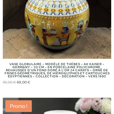
VASE GLOBULAIRE – MODÈLE DE THÈBES – AK KAISER –
GERMANY – 20 CM – EN PORCELAINE POLYCHROME,
REHAUSSÉE D’UN FOND DORÉ À L’OR 24 CARATS – ORNÉ DE
FRISES GÉOMÉTRIQUES, DE HIÉROGLYPHES ET CARTOUCHES
ÉGYPTIENNES – COLLECTION – DÉCORATION – VERS 1980
Le
Le
85,00
€
69,00
€
prix
prix
initial
actuel
était :
est :
Promo !
85,00 €.
69,00 €.