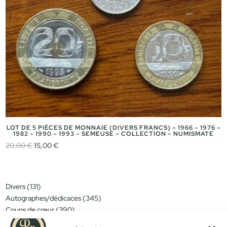
LOT DE 5 PIÈCES DE MONNAIE (DIVERS FRANCS) – 1966 – 1976 –
1982 – 1990 – 1993 – SEMEUSE – COLLECTION – NUMISMATE
Le
Le
20,00
€
15,00
€
prix
prix
initial
actuel
était :
est :
131
Divers
131
20,00 €.
15,00 €.
produits
345
Autographes/dédicaces
345
produits
390
Coups de cœur
390
produits
151
Miniatures/jouets
151