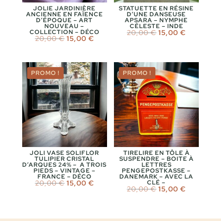
JOLIE JARDINIÈRE
STATUETTE EN RÉSINE
ANCIENNE EN FAÏENCE
D’UNE DANSEUSE
D’ÉPOQUE – ART
APSARA – NYMPHE
NOUVEAU –
CÉLESTE – INDE
Le
Le
COLLECTION – DÉCO
20,00
€
15,00
€
Le
Le
20,00
€
15,00
€
prix
prix
prix
prix
initial
actuel
initial
actuel
était :
est :
était :
est :
20,00 €.
15,00 €.
20,00 €.
15,00 €.
PROMO !
PROMO !
JOLI VASE SOLIFLOR
TIRELIRE EN TÔLE À
TULIPIER CRISTAL
SUSPENDRE – BOITE À
D’ARQUES 24% – A TROIS
LETTRES
PIEDS – VINTAGE –
PENGEPOSTKASSE –
FRANCE – DÉCO
DANEMARK – AVEC LA
Le
Le
20,00
€
15,00
€
CLÉ –
Le
Le
20,00
€
15,00
€
prix
prix
prix
prix
initial
actuel
initial
actuel
était :
est :
était :
est :
20,00 €.
15,00 €.
20,00 €.
15,00 €.