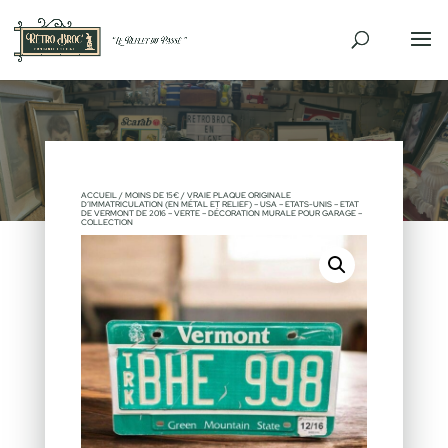
ACCUEIL
/
MOINS DE 15€
/ VRAIE PLAQUE ORIGINALE
D’IMMATRICULATION (EN MÉTAL ET RELIEF) – USA – ETATS-UNIS – ETAT
DE VERMONT DE 2016 – VERTE – DÉCORATION MURALE POUR GARAGE –
COLLECTION