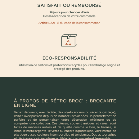
SATISFAIT OU REMBOURSÉ
14 jours pour changer d'avis
Dès la réception de votre commande
Article L221-18
du code de la consommation
ECO-RESPONSABILITÉ
Utilisation de cartons et protections recyclés pour l'emballage soigné et
protégé des produits.
À PROPOS DE RÉTRO BROC' : BROCANTE
EN LIGNE
Venez découvrir, avec facilité, des objets anciens ou récents (vintage),
chinés avec passion depuis de nombreuses années. Ils permettront de
parfaire et de personnaliser votre décoration intérieure ou de
compéter une collection. Ces pièces, souvent uniques et rares, sont
faites de matières nobles et de qualité comme le bois, le bronze, le
laiton, le métal argenté, le verre ou encore la porcelaine, voire même de
plastique et ses couleurs intemporelles et tendances. Des autographes
et dédicaces originaux glanés au fil du temps complètent l’ensemble.