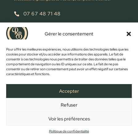
07 67 48 71 48

retrobroc85@gmail.com

Gérer le consentement
NOUS ÉCRIRE
Pour offrir les meilleures expériences, nous utilisons des technologies telles que les
cookies pour stocker et/ou accéder aux informations des appareils. Le fait de
consentir à ces technologies nous permettra de traiter des données telles que le
comportement de navigation ou les ID uniques sur ce site. Le fait de ne pas
consentir ou de retirer son consentement peut avoir un effet négatif sur certaines
caractéristiques et fonctions.
Accepter
Refuser
FACEBOOK
INSTAGRAM
ACCUEIL
BOUTIQUE
CONTACT
MON COMPTE
PANIER
MENTIONS LÉGALES
CONFIDENTIALITÉ
CGV
Voir les préférences
Copyright © 2023 - Créé et développé par
Des Clics Et Vous
Politique de confidentialité