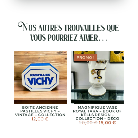
Nos autres trouvailles que
vous pourriez aimer…
PROMO !
BOITE ANCIENNE
MAGNIFIQUE VASE
PASTILLES VICHY –
ROYAL TARA – BOOK OF
VINTAGE – COLLECTION
KELLS DESIGN –
12,00
€
COLLECTION – DÉCO
Le
Le
20,00
€
15,00
€
prix
prix
initial
actuel
était :
est :