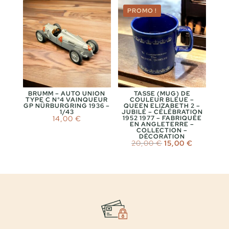
20,00 €.
15,00 €.
PROMO !
BRUMM – AUTO UNION
TASSE (MUG) DE
TYPE C N°4 VAINQUEUR
COULEUR BLEUE –
GP NÜRBURGRING 1936 –
QUEEN ELIZABETH 2 –
1/43
JUBILÉ – CÉLÉBRATION
14,00
€
1952 1977 – FABRIQUÉE
EN ANGLETERRE –
COLLECTION –
DÉCORATION
Le
Le
20,00
€
15,00
€
prix
prix
initial
actuel
était :
est :
20,00 €.
15,00 €.