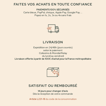
FAITES VOS ACHATS EN TOUTE CONFIANCE
PAIEMENTS 100% SÉCURISÉS
Carte bleue, PayPal, chèque, Apple Pay, Google Pay ...
Payez en 1x, 2x, 3x ou 4x sans frais
LIVRAISON
Expédition en 24/48h (jours ouvrés)
selon le paiement
Colissimo & Mondial Relay
du lundi au vendredi
Livraison offerte à partir de 100€ d'achat pour la France métropolitaine
SATISFAIT OU REMBOURSÉ
14 jours pour changer d'avis
Dès la réception de votre commande
Article L221-18
du code de la consommation