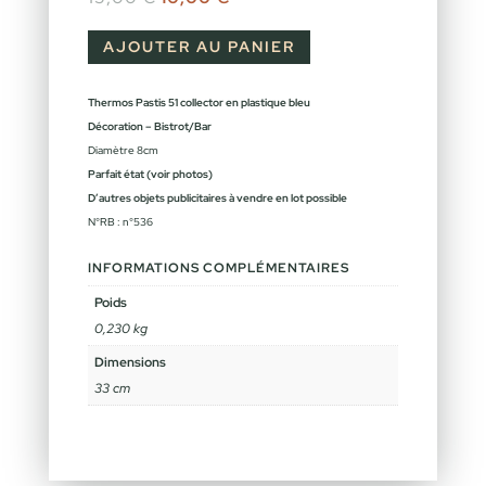
AJOUTER AU PANIER
Thermos Pastis 51 collector en plastique bleu
Décoration – Bistrot/Bar
Diamètre 8cm
Parfait état (voir photos)
D’autres objets publicitaires à vendre en lot possible
N°RB : n°536
INFORMATIONS COMPLÉMENTAIRES
Poids
0,230 kg
Dimensions
33 cm