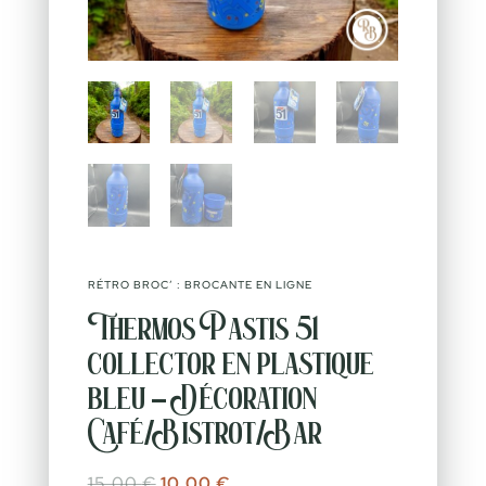
RÉTRO BROC’ : BROCANTE EN LIGNE
Thermos Pastis 51
collector en plastique
bleu – Décoration
Café/Bistrot/Bar
Le prix initial était : 15,00 €.
Le prix actuel est : 10,00 €.
15,00
€
10,00
€