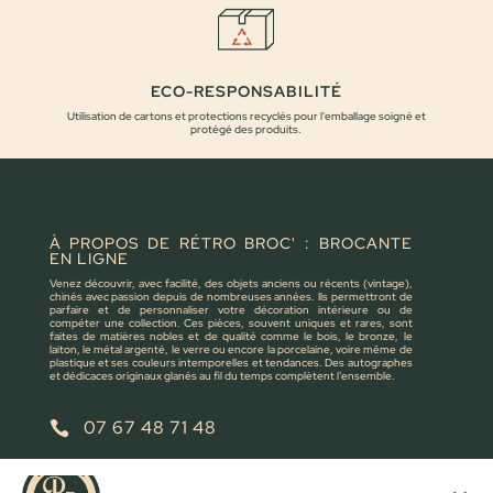
ECO-RESPONSABILITÉ
Utilisation de cartons et protections recyclés pour l'emballage soigné et
protégé des produits.
À PROPOS DE RÉTRO BROC' : BROCANTE
EN LIGNE
Venez découvrir, avec facilité, des objets anciens ou récents (vintage),
chinés avec passion depuis de nombreuses années. Ils permettront de
parfaire et de personnaliser votre décoration intérieure ou de
compéter une collection. Ces pièces, souvent uniques et rares, sont
faites de matières nobles et de qualité comme le bois, le bronze, le
laiton, le métal argenté, le verre ou encore la porcelaine, voire même de
plastique et ses couleurs intemporelles et tendances. Des autographes
et dédicaces originaux glanés au fil du temps complètent l’ensemble.
07 67 48 71 48

retrobroc85@gmail.com
