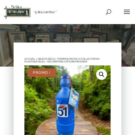
ACCUEIL
/
OBJETS DÉCO
/ THERMOS PASTIS 51 COLLECTOR EN
PLASTIQUE BLEU – DÉCORATION CAFÉ/BISTROT/BAR
PROMO !