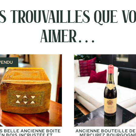
 trouvailles que vo
aimer…
VENDU
S BELLE ANCIENNE BOITE
ANCIENNE BOUTEILLE DE
EN BOIS INCRUSTÉE ET
MERCUREZ BOURGOGNE