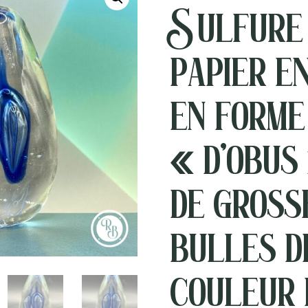
Sulfure
papier e
en forme
« d’obus
de gross
bulles d
couleur 