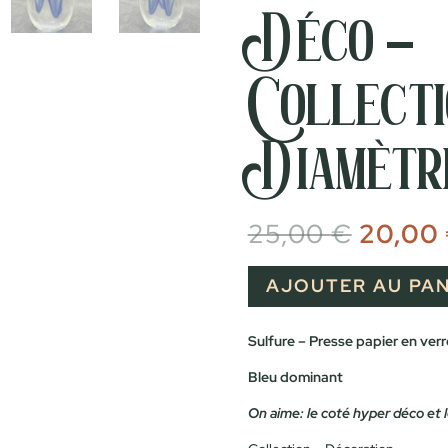
Déco –
Collecti
Diamètre
Le
25,00
€
20,00
prix
initial
était :
AJOUTER AU PAN
25,00 
Sulfure – Presse papier en verr
Bleu dominant
On aime: le coté hyper déco et 