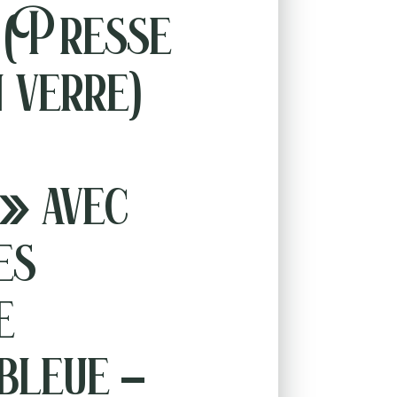
 (Presse
n verre)
 » avec
es
e
bleue –