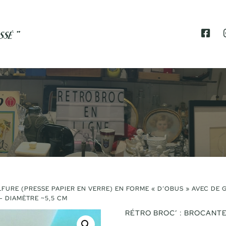
F
A
C
E
B
O
O
K
LFURE (PRESSE PAPIER EN VERRE) EN FORME « D’OBUS » AVEC DE
– DIAMÈTRE ~5,5 CM
RÉTRO BROC’ : BROCANTE