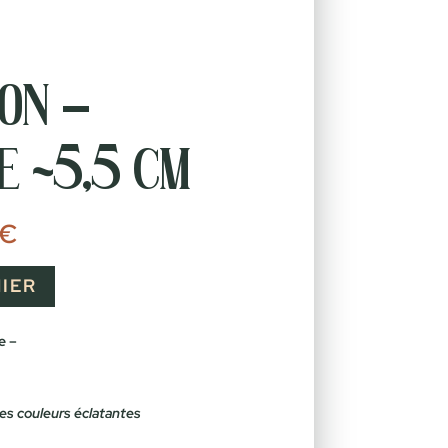
on –
 ~5,5 cm
Le
€
prix
actuel
est :
IER
€.
20,00 €.
e –
les couleurs éclatantes