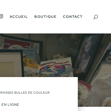
I
ACCUEIL
BOUTIQUE
CONTACT
N
S
T
A
G
R
A
M
 GROSSES BULLES DE COULEUR
 EN LIGNE