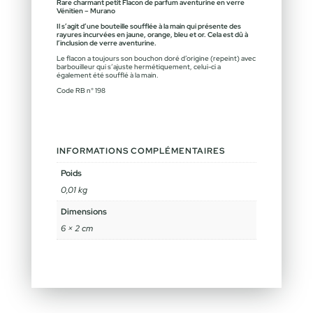
Rare charmant petit Flacon de parfum aventurine en verre
Vénitien – Murano
Il s’agit d’une bouteille soufflée à la main qui présente des
rayures incurvées en jaune, orange, bleu et or. Cela est dû à
l’inclusion de verre aventurine.
Le flacon a toujours son bouchon doré d’origine (repeint) avec
barbouilleur qui s’ajuste hermétiquement, celui-ci a
également été soufflé à la main.
Code RB n° 198
INFORMATIONS COMPLÉMENTAIRES
Poids
0,01 kg
Dimensions
6 × 2 cm