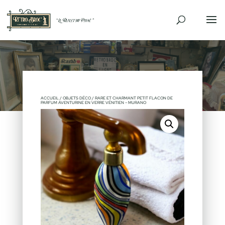
VENDU
ACCUEIL
/
OBJETS DÉCO
/ RARE ET CHARMANT PETIT FLACON DE
PARFUM AVENTURINE EN VERRE VÉNITIEN – MURANO