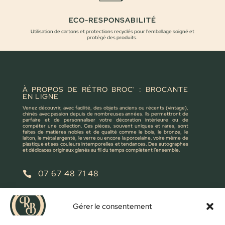
ECO-RESPONSABILITÉ
Utilisation de cartons et protections recyclés pour l'emballage soigné et
protégé des produits.
À PROPOS DE RÉTRO BROC' : BROCANTE
EN LIGNE
Venez découvrir, avec facilité, des objets anciens ou récents (vintage),
chinés avec passion depuis de nombreuses années. Ils permettront de
parfaire et de personnaliser votre décoration intérieure ou de
compéter une collection. Ces pièces, souvent uniques et rares, sont
faites de matières nobles et de qualité comme le bois, le bronze, le
laiton, le métal argenté, le verre ou encore la porcelaine, voire même de
plastique et ses couleurs intemporelles et tendances. Des autographes
et dédicaces originaux glanés au fil du temps complètent l’ensemble.
07 67 48 71 48

retrobroc85@gmail.com

Gérer le consentement
NOUS ÉCRIRE