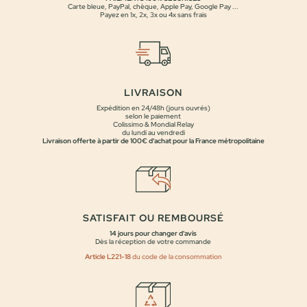
Carte bleue, PayPal, chèque, Apple Pay, Google Pay ...
Payez en 1x, 2x, 3x ou 4x sans frais
LIVRAISON
Expédition en 24/48h (jours ouvrés)
selon le paiement
Colissimo & Mondial Relay
du lundi au vendredi
Livraison offerte à partir de 100€ d'achat pour la France métropolitaine
SATISFAIT OU REMBOURSÉ
14 jours pour changer d'avis
Dès la réception de votre commande
Article L221-18
du code de la consommation