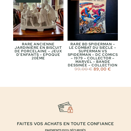
RARE ANCIENNE
RARE BD SPIDERMAN –
JARDINIÈRE EN BISCUIT
LE COMBAT DU SIÈCLE –
DE PORCELAINE – JEUX
SUPERMAN VS
D’ENFANTS – EPOQUE
SPIDERMAN – DC COMICS
20ÈME
– 1979 – COLLECTOR –
MARVEL – BANDE
DESSINÉE – COLLECTION
Le
Le
99,00
€
89,00
€
prix
prix
initial
actuel
était :
est :
99,00 €.
89,00 €.
FAITES VOS ACHATS EN TOUTE CONFIANCE
PAIEMENTS 100% SÉCURISÉS