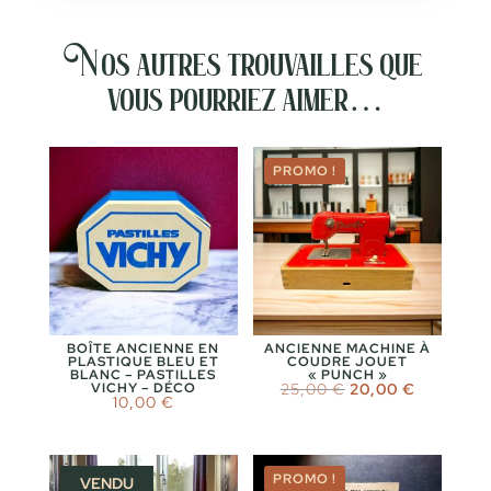
Nos autres trouvailles que
vous pourriez aimer…
PROMO !
BOÎTE ANCIENNE EN
ANCIENNE MACHINE À
PLASTIQUE BLEU ET
COUDRE JOUET
BLANC – PASTILLES
« PUNCH »
Le
Le
VICHY – DÉCO
25,00
€
20,00
€
10,00
€
prix
prix
initial
actuel
était :
est :
25,00 €.
20,00 €.
PROMO !
VENDU