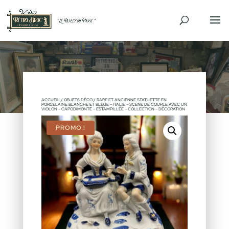
ACCUEIL
/
OBJETS DÉCO
/ RARE ET ANCIENNE STATUETTE EN
PORCELAINE BLANCHE ET BLEUE – ITALIE – SCÈNE DE COUPLE AVEC UN
VIOLON – CAPODIMONTE – ESTAMPILLÉE – COLLECTION – DÉCORATION
PROMO !