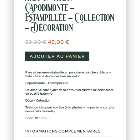
Capodimonte –
Estampillée – Collection
– Décoration
Le prix initial était : 59,00 €.
Le prix actuel est : 49,00 €.
59,00
€
49,00
€
AJOUTER AU PANIER
Rare et ancienne statuette en porcelaine blanche et bleue –
Italie – Scène de couple avec un violon
Capodimonte – Estampillée
N
On aime : le coté hyper déco et tout en charme de cette pièce
de qualité Italienne
Déco – Collection
Très bon état pour son âge (voir photos – ne pas tenir compte
des reflets des leds)
Code RB n°783
INFORMATIONS COMPLÉMENTAIRES