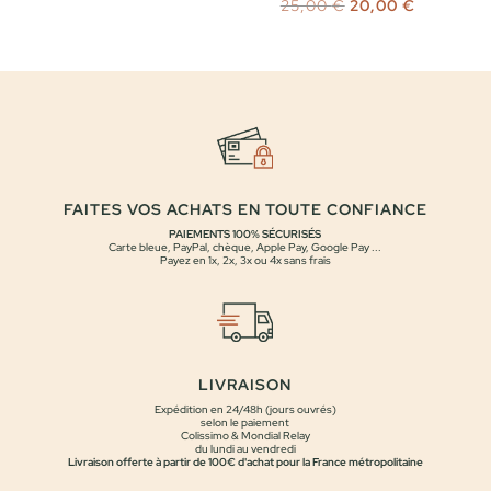
Le
Le
25,00
€
20,00
€
initial
actuel
prix
prix
était :
est :
initial
actuel
20,00 €.
15,00 €.
était :
est :
25,00 €.
20,00 €.
FAITES VOS ACHATS EN TOUTE CONFIANCE
PAIEMENTS 100% SÉCURISÉS
Carte bleue, PayPal, chèque, Apple Pay, Google Pay ...
Payez en 1x, 2x, 3x ou 4x sans frais
LIVRAISON
Expédition en 24/48h (jours ouvrés)
selon le paiement
Colissimo & Mondial Relay
du lundi au vendredi
Livraison offerte à partir de 100€ d'achat pour la France métropolitaine