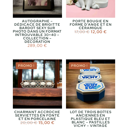
AUTOGRAPHE –
PORTE BOUGIE EN
DÉDICACE DE BRIGITTE
FORME D’ANGE ET EN
BARDOT SEXY SUR
CÉRAMIQUE
Le
Le
PHOTO DANS UN FORMAT
17,00
€
12,00
€
INTROUVABLE 30×40 –
prix
prix
COLLECTION –
initial
actuel
DÉCORATION
était :
est :
289,00
€
17,00 €.
12,00 €.
PROMO !
PROMO !
CHARMANT ACCROCHE
LOT DE TROIS BOÎTES
SERVIETTES EN FONTE
ANCIENNES EN
ET EN PORCELAINE
PLASTIQUE BLEU ET
Le
Le
20,00
€
15,00
€
BLANC – PASTILLES
VICHY – VINTAGE
prix
prix