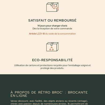
SATISFAIT OU REMBOURSÉ
14 jours pour changer d'avis
Dès la réception de votre commande
Article L221-18
du code de la consommation
ECO-RESPONSABILITÉ
Utilisation de cartons et protections recyclés pour l'emballage soigné et
protégé des produits.
À PROPOS DE RÉTRO BROC' : BROCANTE
EN LIGNE
Venez découvrir, avec facilité, des objets anciens ou récents (vintage),
chinés avec passion depuis de nombreuses années. Ils permettront de