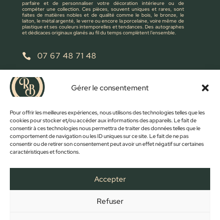
parfaire et de personnaliser votre décoration intérieure ou de
compéter une collection. Ces pièces, souvent uniques et rares, sont
faites de matières nobles et de qualité comme le bois, le bronze, le
laiton, le métal argenté, le verre ou encore la porcelaine, voire même de
plastique et ses couleurs intemporelles et tendances. Des autographes
et dédicaces originaux glanés au fil du temps complètent l’ensemble.
07 67 48 71 48

retrobroc85@gmail.com

Gérer le consentement
NOUS ÉCRIRE
Pour offrir les meilleures expériences, nous utilisons des technologies telles que les
cookies pour stocker et/ou accéder aux informations des appareils. Le fait de
consentir à ces technologies nous permettra de traiter des données telles que le
comportement de navigation ou les ID uniques sur ce site. Le fait de ne pas
consentir ou de retirer son consentement peut avoir un effet négatif sur certaines
caractéristiques et fonctions.
Accepter
Refuser
FACEBOOK
INSTAGRAM
ACCUEIL
BOUTIQUE
CONTACT
MON COMPTE
PANIER
MENTIONS LÉGALES
CONFIDENTIALITÉ
CGV