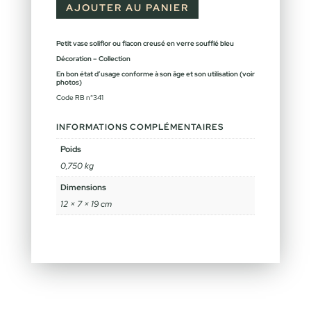
AJOUTER AU PANIER
Petit vase soliflor ou flacon creusé en verre soufflé bleu
Décoration – Collection
En bon état d’usage conforme à son âge et son utilisation (voir
photos)
Code RB n°341
INFORMATIONS COMPLÉMENTAIRES
Poids
0,750 kg
Dimensions
12 × 7 × 19 cm