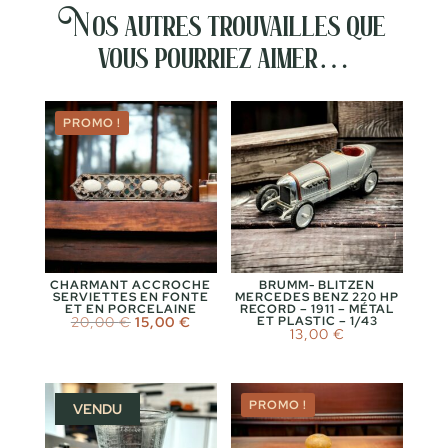
Nos autres trouvailles que
vous pourriez aimer…
PROMO !
CHARMANT ACCROCHE
BRUMM- BLITZEN
SERVIETTES EN FONTE
MERCEDES BENZ 220 HP
ET EN PORCELAINE
RECORD – 1911 – MÉTAL
Le
Le
20,00
€
15,00
€
ET PLASTIC – 1/43
13,00
€
prix
prix
initial
actuel
était :
est :
20,00 €.
15,00 €.
PROMO !
VENDU