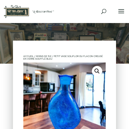
ACCUEIL
/
MOINS DE 15€
/ PETIT VASE SOLIFLOR OU FLACON CREUSÉ
EN VERRE SOUFFLÉ BLEU