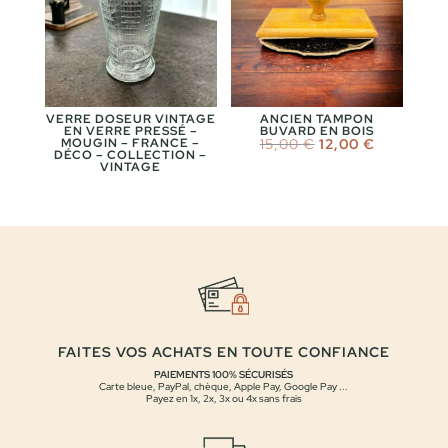
VERRE DOSEUR VINTAGE
ANCIEN TAMPON
EN VERRE PRESSÉ –
BUVARD EN BOIS
Le
Le
MOUGIN – FRANCE –
15,00
€
12,00
€
DÉCO – COLLECTION –
prix
prix
VINTAGE
initial
actuel
était :
est :
15,00 €.
12,00 €.
FAITES VOS ACHATS EN TOUTE CONFIANCE
PAIEMENTS 100% SÉCURISÉS
Carte bleue, PayPal, chèque, Apple Pay, Google Pay ...
Payez en 1x, 2x, 3x ou 4x sans frais