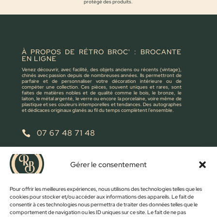
protégé des produits.
À PROPOS DE RÉTRO BROC' : BROCANTE
EN LIGNE
Venez découvrir, avec facilité, des objets anciens ou récents (vintage),
chinés avec passion depuis de nombreuses années. Ils permettront de
parfaire et de personnaliser votre décoration intérieure ou de
compéter une collection. Ces pièces, souvent uniques et rares, sont
faites de matières nobles et de qualité comme le bois, le bronze, le
laiton, le métal argenté, le verre ou encore la porcelaine, voire même de
plastique et ses couleurs intemporelles et tendances. Des autographes
et dédicaces originaux glanés au fil du temps complètent l’ensemble.
07 67 48 71 48

retrobroc85@gmail.com

Gérer le consentement
NOUS ÉCRIRE
Pour offrir les meilleures expériences, nous utilisons des technologies telles que les
cookies pour stocker et/ou accéder aux informations des appareils. Le fait de
consentir à ces technologies nous permettra de traiter des données telles que le
comportement de navigation ou les ID uniques sur ce site. Le fait de ne pas