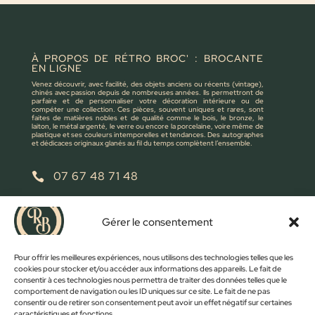
À PROPOS DE RÉTRO BROC' : BROCANTE
EN LIGNE
Venez découvrir, avec facilité, des objets anciens ou récents (vintage),
chinés avec passion depuis de nombreuses années. Ils permettront de
parfaire et de personnaliser votre décoration intérieure ou de
compéter une collection. Ces pièces, souvent uniques et rares, sont
faites de matières nobles et de qualité comme le bois, le bronze, le
laiton, le métal argenté, le verre ou encore la porcelaine, voire même de
plastique et ses couleurs intemporelles et tendances. Des autographes
et dédicaces originaux glanés au fil du temps complètent l’ensemble.
07 67 48 71 48

retrobroc85@gmail.com

Gérer le consentement
NOUS ÉCRIRE
Pour offrir les meilleures expériences, nous utilisons des technologies telles que les
cookies pour stocker et/ou accéder aux informations des appareils. Le fait de
consentir à ces technologies nous permettra de traiter des données telles que le
comportement de navigation ou les ID uniques sur ce site. Le fait de ne pas
consentir ou de retirer son consentement peut avoir un effet négatif sur certaines
caractéristiques et fonctions.