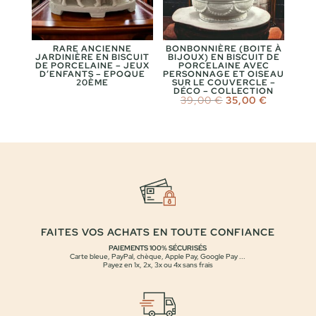
RARE ANCIENNE
BONBONNIÈRE (BOITE À
JARDINIÈRE EN BISCUIT
BIJOUX) EN BISCUIT DE
DE PORCELAINE – JEUX
PORCELAINE AVEC
D’ENFANTS – EPOQUE
PERSONNAGE ET OISEAU
20ÈME
SUR LE COUVERCLE –
DÉCO – COLLECTION
Le
Le
39,00
€
35,00
€
prix
prix
initial
actuel
était :
est :
39,00 €.
35,00 €.
FAITES VOS ACHATS EN TOUTE CONFIANCE
PAIEMENTS 100% SÉCURISÉS
Carte bleue, PayPal, chèque, Apple Pay, Google Pay ...
Payez en 1x, 2x, 3x ou 4x sans frais