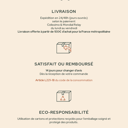
LIVRAISON
Expédition en 24/48h (jours ouvrés)
selon le paiement
Colissimo & Mondial Relay
du lundi au vendredi
Livraison offerte à partir de 100€ d'achat pour la France métropolitaine
SATISFAIT OU REMBOURSÉ
14 jours pour changer d'avis
Dès la réception de votre commande
Article L221-18
du code de la consommation
ECO-RESPONSABILITÉ
Utilisation de cartons et protections recyclés pour l'emballage soigné et
protégé des produits.