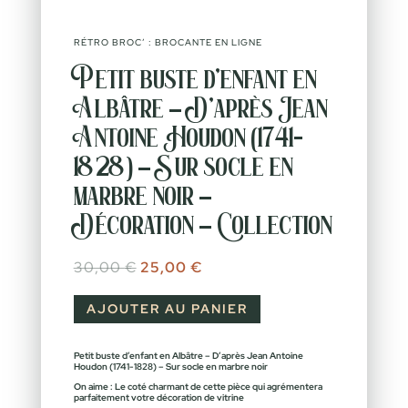
RÉTRO BROC’ : BROCANTE EN LIGNE
Petit buste d’enfant en
Albâtre – D’après Jean
Antoine Houdon (1741-
1828) – Sur socle en
marbre noir –
Décoration – Collection
Le prix initial était : 30,00 €.
Le prix actuel est : 25,00 €.
30,00
€
25,00
€
AJOUTER AU PANIER
Petit buste d’enfant en Albâtre – D’après Jean Antoine
Houdon (1741-1828) – Sur socle en marbre noir
On aime : Le coté charmant de cette pièce qui agrémentera
parfaitement votre décoration de vitrine