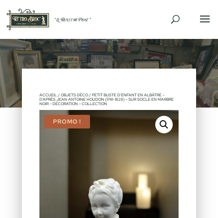
ACCUEIL
/
OBJETS DÉCO
/ PETIT BUSTE D’ENFANT EN ALBÂTRE –
D’APRÈS JEAN ANTOINE HOUDON (1741-1828) – SUR SOCLE EN MARBRE
NOIR – DÉCORATION – COLLECTION
PROMO !