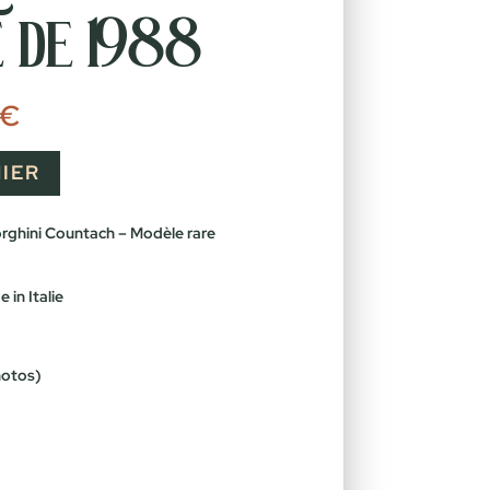
 de 1988
Le
€
prix
actuel
est :
IER
€.
40,00 €.
rghini Countach – Modèle rare
 in Italie
hotos)