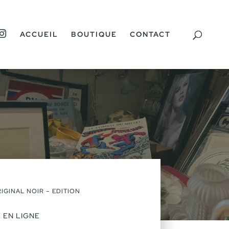
I
ACCUEIL
BOUTIQUE
CONTACT
N
S
T
A
G
R
A
M
IGINAL NOIR – EDITION
 EN LIGNE