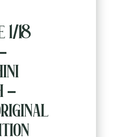
 1/18
–
ini
h –
riginal
ition