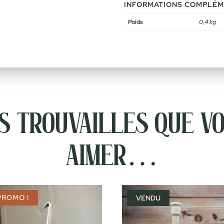
INFORMATIONS COMPLÉM
Poids
0,4 kg
 trouvailles que vo
aimer…
PROMO !
VENDU