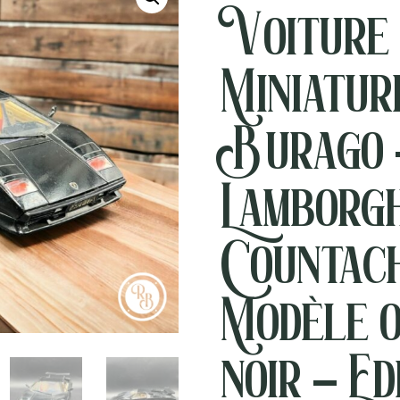
Voiture
Miniature
Burago 
Lamborgh
Countac
Modèle o
noir – Ed