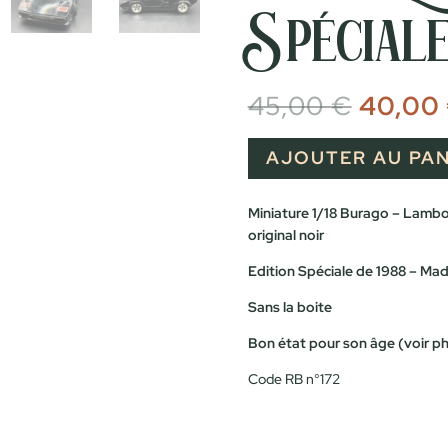
Spéciale
Le
45,00
€
40,00
prix
initial
était :
AJOUTER AU PAN
45,00 
Miniature 1/18 Burago – Lambo
original noir
Edition Spéciale de 1988 – Made
Sans la boite
Bon état pour son âge (voir p
Code RB n°172