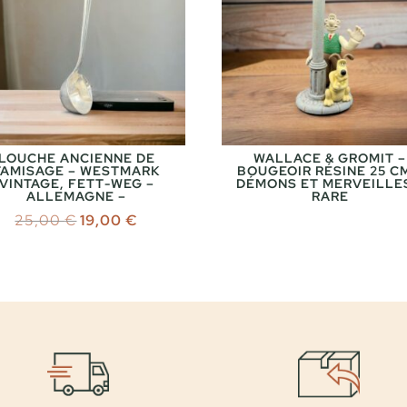
LOUCHE ANCIENNE DE
WALLACE & GROMIT –
TAMISAGE – WESTMARK
BOUGEOIR RÉSINE 25 C
VINTAGE, FETT-WEG –
DÉMONS ET MERVEILLE
ALLEMAGNE –
RARE
Le
Le
25,00
€
19,00
€
prix
prix
initial
actuel
était :
est :
25,00 €.
19,00 €.