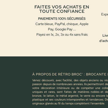
FAITES VOS ACHATS EN
TOUTE CONFIANCE
Expé
PAIEMENTS 100% SÉCURISÉS
Carte bleue, PayPal, chèque, Apple
Pay, Google Pay ...
Payez en 1x, 2x, 3x ou 4x sans frais
Liv
d'ach
À PROPOS DE RÉTRO BROC' : BROCANTE 
Venez découvrir, avec facilité, des objets anciens ou ré
passion depuis de nombreuses années. Ils permettront de 
votre décoration intérieure ou de compéter une colle
uniques et rares, sont faites de matières nobles et d
bronze, le laiton, le métal argenté, le verre ou encore 
plastique et ses couleurs intemporelles et tendances. D
originaux glanés au fil du temps complètent l’ensemble.