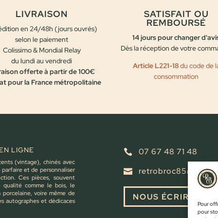
LIVRAISON
SATISFAIT OU
REMBOURSÉ
dition en 24/48h (jours ouvrés)
14 jours pour changer d'avi
selon le paiement
Dès la réception de votre com
Colissimo & Mondial Relay
du lundi au vendredi
Article L221-18
du code de l
raison offerte à partir de 100€
consommation
at pour la France métropolitaine
EN LIGNE
07 67 48 71 48

cents (vintage), chinés avec
parfaire et de personnaliser
retrobroc85@gmail

ction. Ces pièces, souvent
e qualité comme le bois, le
la porcelaine, voire même de
NOUS ÉCRIRE
es autographes et dédicaces
Pour offr
pour sto