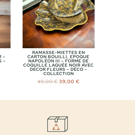
RAMASSE-MIETTES EN
M –
CARTON BOUILLI, EPOQUE
S –
NAPOLÉON III – FORME DE
COQUILLE LAQUÉE NOIR AVEC
DÉCOR FLEURS – DÉCO –
COLLECTION
Le
Le
49,00
€
39,00
€
prix
prix
initial
actuel
était :
est :
49,00 €.
39,00 €.