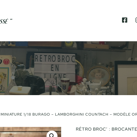
F
A
C
E
B
O
O
K
 MINIATURE 1/18 BURAGO – LAMBORGHINI COUNTACH – MODÈLE OR
RÉTRO BROC’ : BROCANTE