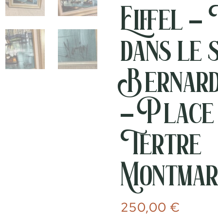
Eiffel –
dans le 
Bernard
– Place
Tertre
Montmar
250,00
€