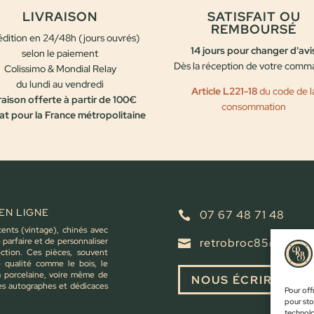
LIVRAISON
SATISFAIT OU
REMBOURSÉ
dition en 24/48h (jours ouvrés)
14 jours pour changer d'avi
selon le paiement
Dès la réception de votre com
Colissimo & Mondial Relay
du lundi au vendredi
Article L221-18
du code de l
raison offerte à partir de 100€
consommation
at pour la France métropolitaine
EN LIGNE
07 67 48 71 48

cents (vintage), chinés avec
parfaire et de personnaliser
retrobroc85@gmail

ction. Ces pièces, souvent
e qualité comme le bois, le
la porcelaine, voire même de
NOUS ÉCRIRE
es autographes et dédicaces
Pour offr
pour sto
technolo