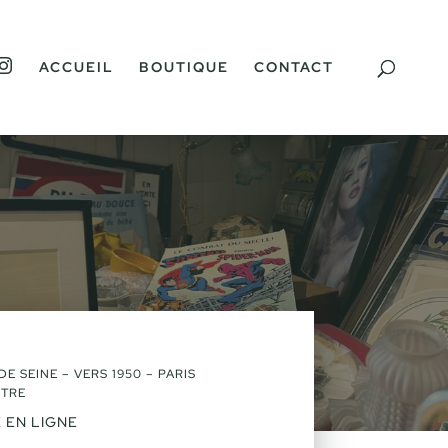
I
ACCUEIL
BOUTIQUE
CONTACT
N
S
T
A
G
R
A
M
E SEINE – VERS 1950 – PARIS
RTRE
 EN LIGNE