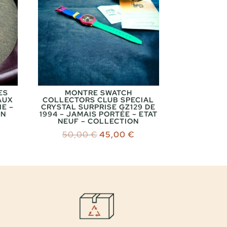
ES
MONTRE SWATCH
AUX
COLLECTORS CLUB SPECIAL
IE –
CRYSTAL SURPRISE GZ129 DE
ON
1994 – JAMAIS PORTÉE – ETAT
NEUF – COLLECTION
Le
Le
50,00
€
45,00
€
prix
prix
initial
actuel
était :
est :
50,00 €.
45,00 €.