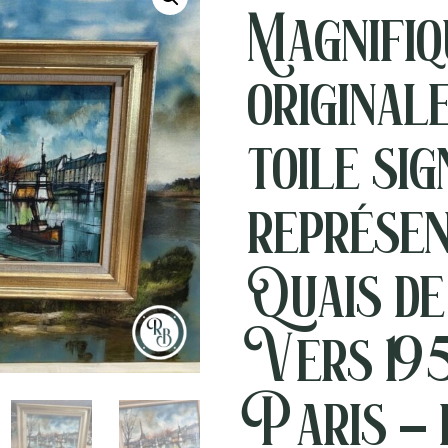
Magnifiq
original
toile sig
représen
Quais de
Vers 19
Paris – 