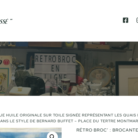
F
A
C
E
B
O
O
K
E HUILE ORIGINALE SUR TOILE SIGNÉE REPRÉSENTANT LES QUAIS D
 DANS LE STYLE DE BERNARD BUFFET – PLACE DU TERTRE MONTMA
RÉTRO BROC’ : BROCANTE