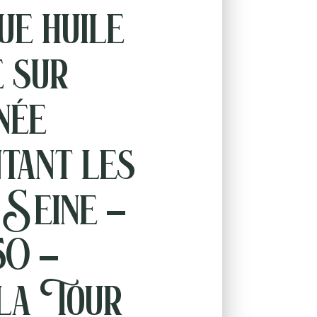
ue huile
e sur
née
tant les
 Seine –
50 –
la Tour