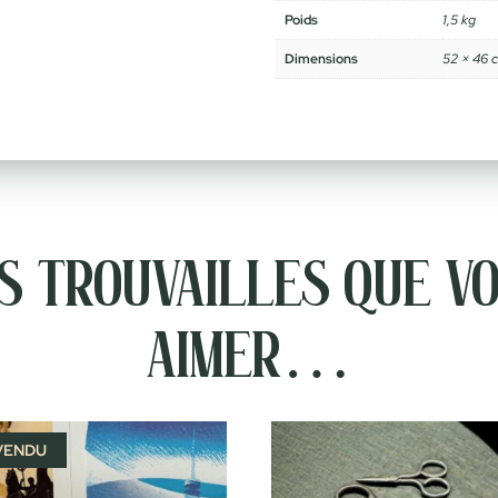
Poids
1,5 kg
Dimensions
52 × 46 
 trouvailles que vo
aimer…
VENDU