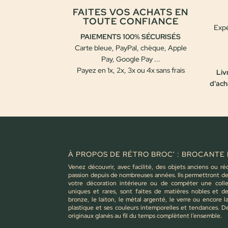
FAITES VOS ACHATS EN
TOUTE CONFIANCE
Expé
PAIEMENTS 100% SÉCURISÉS
Carte bleue, PayPal, chèque, Apple
Pay, Google Pay ...
Payez en 1x, 2x, 3x ou 4x sans frais
Liv
d'ach
À PROPOS DE RÉTRO BROC' : BROCANTE 
Venez découvrir, avec facilité, des objets anciens ou ré
passion depuis de nombreuses années. Ils permettront de 
votre décoration intérieure ou de compéter une colle
uniques et rares, sont faites de matières nobles et d
bronze, le laiton, le métal argenté, le verre ou encore 
plastique et ses couleurs intemporelles et tendances. D
originaux glanés au fil du temps complètent l’ensemble.