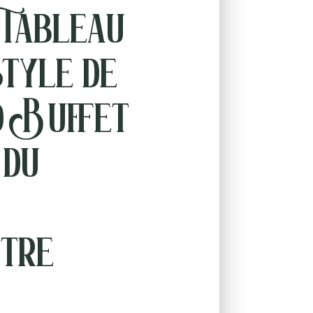
 Tableau
style de
 Buffet
 du
tre