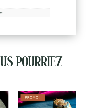
cm
us pourriez
PROMO !