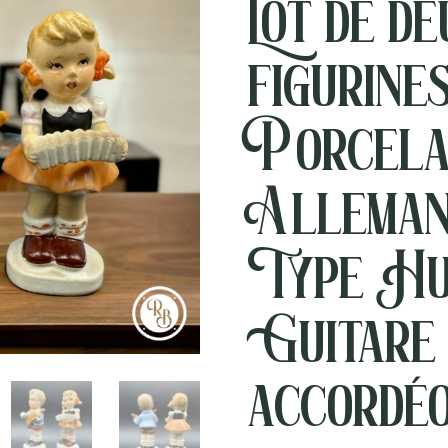
Lot de de
figurine
Porcela
Alleman
Type Hu
Guitare
accordé