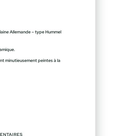
elaine Allemande – type Hummel
ramique.
ont minutieusement peintes à la
ENTAIRES