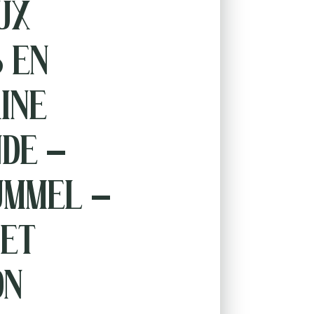
ux
s en
ine
de –
mmel –
 et
on