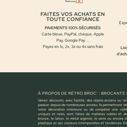
FAITES VOS ACHATS EN
TOUTE CONFIANCE
Expé
PAIEMENTS 100% SÉCURISÉS
Carte bleue, PayPal, chèque, Apple
Pay, Google Pay ...
Payez en 1x, 2x, 3x ou 4x sans frais
Liv
d'ach
À PROPOS DE RÉTRO BROC' : BROCANTE 
Venez découvrir, avec facilité, des objets anciens ou ré
passion depuis de nombreuses années. Ils permettront de 
votre décoration intérieure ou de compéter une colle
uniques et rares, sont faites de matières nobles et d
bronze, le laiton, le métal argenté, le verre ou encore 
plastique et ses couleurs intemporelles et tendances. D