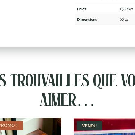
Poids
0,80 kg
Dimensions
10 cm
 trouvailles que vo
aimer…
PROMO !
VENDU