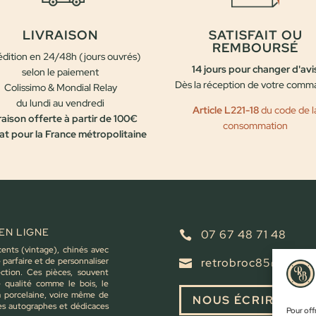
LIVRAISON
SATISFAIT OU
REMBOURSÉ
dition en 24/48h (jours ouvrés)
14 jours pour changer d'avi
selon le paiement
Dès la réception de votre com
Colissimo & Mondial Relay
du lundi au vendredi
Article L221-18
du code de l
raison offerte à partir de 100€
consommation
at pour la France métropolitaine
EN LIGNE
07 67 48 71 48

cents (vintage), chinés avec
parfaire et de personnaliser
retrobroc85@gmail

ction. Ces pièces, souvent
e qualité comme le bois, le
la porcelaine, voire même de
NOUS ÉCRIRE
es autographes et dédicaces
Pour offr