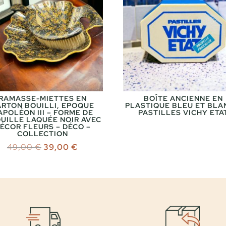
RAMASSE-MIETTES EN
BOÎTE ANCIENNE EN
ARTON BOUILLI, EPOQUE
PLASTIQUE BLEU ET BLA
APOLÉON III – FORME DE
PASTILLES VICHY ETA
UILLE LAQUÉE NOIR AVEC
ÉCOR FLEURS – DÉCO –
COLLECTION
Le
Le
49,00
€
39,00
€
prix
prix
initial
actuel
était :
est :
49,00 €.
39,00 €.