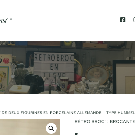
F
A
C
E
B
O
O
K
T DE DEUX FIGURINES EN PORCELAINE ALLEMANDE – TYPE HUMME
RÉTRO BROC’ : BROCANTE