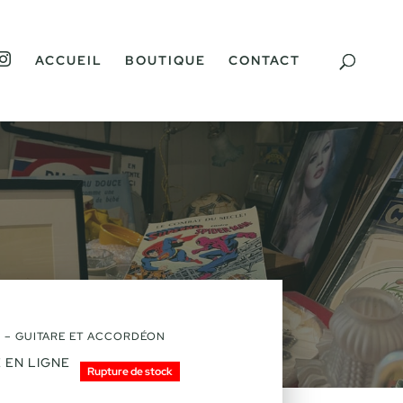
I
ACCUEIL
BOUTIQUE
CONTACT
N
S
T
A
G
R
A
M
L – GUITARE ET ACCORDÉON
 EN LIGNE
Rupture de stock