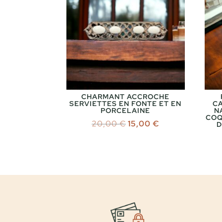
CHARMANT ACCROCHE
SERVIETTES EN FONTE ET EN
C
PORCELAINE
N
COQ
Le
Le
20,00
€
15,00
€
D
prix
prix
initial
actuel
était :
est :
20,00 €.
15,00 €.