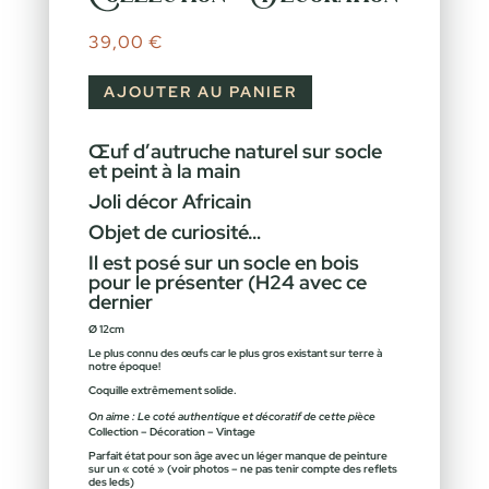
39,00
€
AJOUTER AU PANIER
Œuf d’autruche naturel sur socle
et peint à la main
Joli décor Africain
Objet de curiosité…
Il est posé sur un socle en bois
pour le présenter (H24 avec ce
dernier
Ø 12cm
Le plus connu des œufs car le plus gros existant sur terre à
notre époque!
Coquille extrêmement solide.
On aime : Le coté authentique et décoratif de cette pièce
Collection – Décoration – Vintage
Parfait état pour son âge avec un léger manque de peinture
sur un « coté » (voir photos – ne pas tenir compte des reflets
des leds)