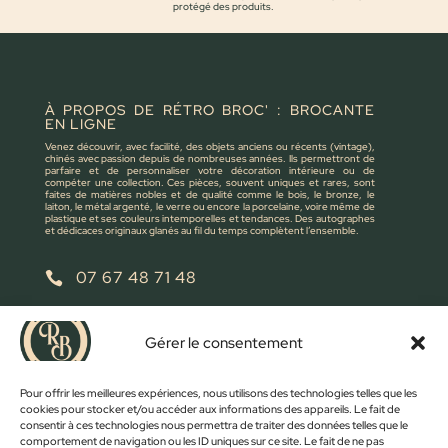
protégé des produits.
À PROPOS DE RÉTRO BROC' : BROCANTE
EN LIGNE
Venez découvrir, avec facilité, des objets anciens ou récents (vintage),
chinés avec passion depuis de nombreuses années. Ils permettront de
parfaire et de personnaliser votre décoration intérieure ou de
compéter une collection. Ces pièces, souvent uniques et rares, sont
faites de matières nobles et de qualité comme le bois, le bronze, le
laiton, le métal argenté, le verre ou encore la porcelaine, voire même de
plastique et ses couleurs intemporelles et tendances. Des autographes
et dédicaces originaux glanés au fil du temps complètent l’ensemble.
07 67 48 71 48

retrobroc85@gmail.com

Gérer le consentement
NOUS ÉCRIRE
Pour offrir les meilleures expériences, nous utilisons des technologies telles que les
cookies pour stocker et/ou accéder aux informations des appareils. Le fait de
consentir à ces technologies nous permettra de traiter des données telles que le
comportement de navigation ou les ID uniques sur ce site. Le fait de ne pas