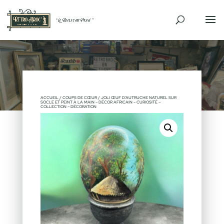
ACCUEIL
/
COUPS DE CŒUR
/ JOLI ŒUF D’AUTRUCHE NATUREL SUR
SOCLE ET PEINT À LA MAIN – DÉCOR AFRICAIN – CURIOSITÉ –
COLLECTION – DÉCORATION