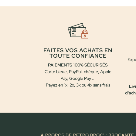
était :
est :
30,00 €.
25,00 €.
FAITES VOS ACHATS EN
TOUTE CONFIANCE
Expé
PAIEMENTS 100% SÉCURISÉS
Carte bleue, PayPal, chèque, Apple
Pay, Google Pay ...
Payez en 1x, 2x, 3x ou 4x sans frais
Liv
d'ach
À PROPOS DE RÉTRO BROC' : BROCANTE 