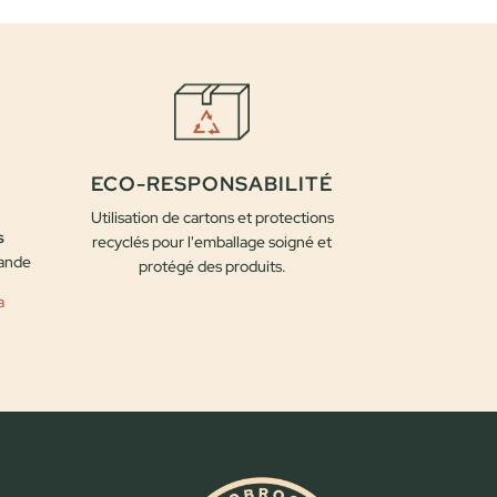
initial
actuel
était :
est :
25,00 €.
20,00 €.
ECO-RESPONSABILITÉ
Utilisation de cartons et protections
s
recyclés pour l'emballage soigné et
mande
protégé des produits.
a