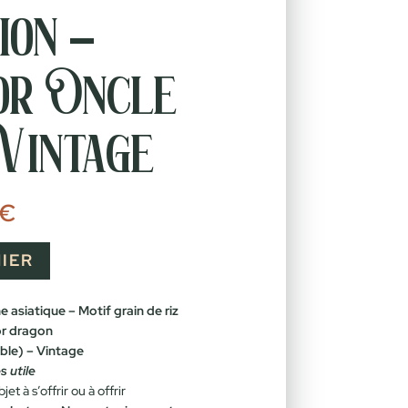
ion –
or Oncle
Vintage
Le
€
prix
actuel
est :
IER
€.
35,00 €.
 asiatique – Motif grain de riz
or dragon
ble) – Vintage
s utile
jet à s’offrir ou à offrir