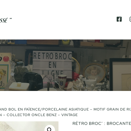
F
A
C
E
B
O
O
K
AND BOL EN FAÏENCE/PORCELAINE ASIATIQUE – MOTIF GRAIN DE RI
 – COLLECTOR ONCLE BENZ – VINTAGE
RÉTRO BROC’ : BROCANTE