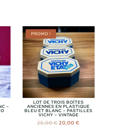
PROMO !
LOT DE TROIS BOÎTES
NC –
ANCIENNES EN PLASTIQUE
CO
BLEU ET BLANC – PASTILLES
VICHY – VINTAGE
Le
Le
25,00
€
20,00
€
prix
prix