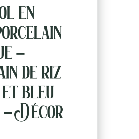
ol en
porcelain
ue –
in de riz
et bleu
 – Décor