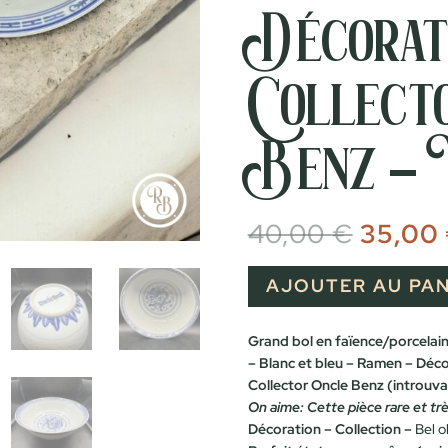
Décorat
Collect
Benz – 
Le
40,00
€
35,00
prix
initial
était :
AJOUTER AU PAN
40,00 
Grand bol en faïence/porcelaine
– Blanc et bleu – Ramen – Déc
Collector Oncle Benz (introuva
On aime: Cette pièce rare et trè
Décoration – Collection –
Bel ob