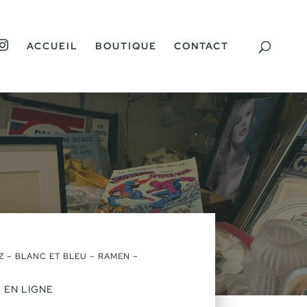
I
ACCUEIL
BOUTIQUE
CONTACT
N
S
T
A
G
R
A
M
Z – BLANC ET BLEU – RAMEN –
 EN LIGNE