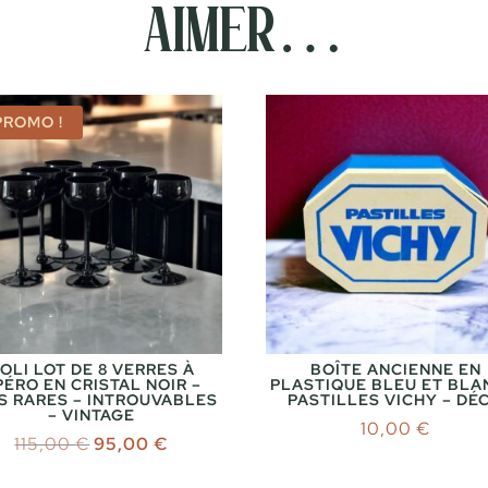
aimer…
PROMO !
OLI LOT DE 8 VERRES À
BOÎTE ANCIENNE EN
PÉRO EN CRISTAL NOIR –
PLASTIQUE BLEU ET BLA
S RARES – INTROUVABLES
PASTILLES VICHY – DÉ
– VINTAGE
10,00
€
Le
Le
115,00
€
95,00
€
prix
prix