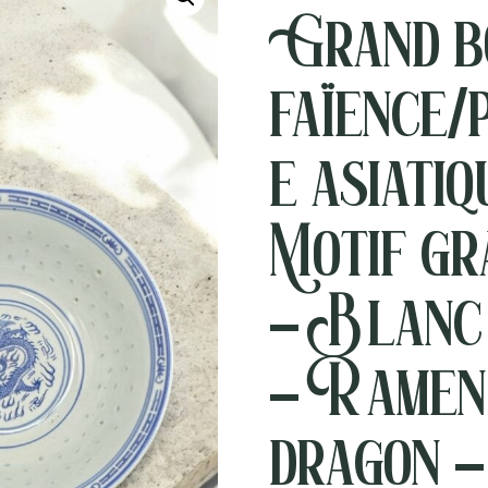
Grand b
faïence/
e asiatiq
Motif gra
– Blanc 
– Ramen
dragon –