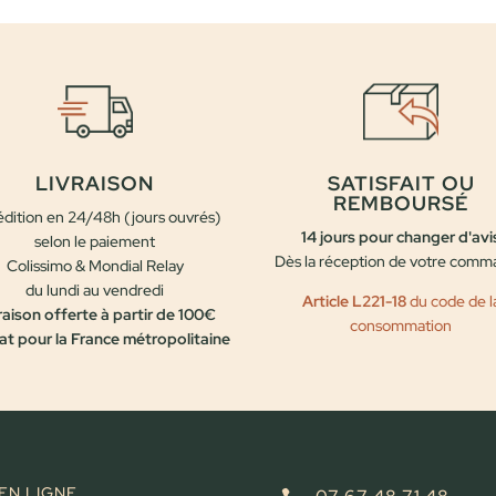
initial
actuel
était :
est :
115,00 €.
95,00 €.
LIVRAISON
SATISFAIT OU
REMBOURSÉ
dition en 24/48h (jours ouvrés)
14 jours pour changer d'avi
selon le paiement
Dès la réception de votre com
Colissimo & Mondial Relay
du lundi au vendredi
Article L221-18
du code de l
raison offerte à partir de 100€
consommation
at pour la France métropolitaine
EN LIGNE