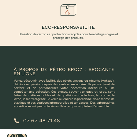
ECO-RESPONSABILITÉ
Utilisation de cartons et protections recyclés pour l'emballage soigné et
protégé des produits.
À PROPOS DE RÉTRO BROC' : BROCANTE
EN LIGNE
Venez découvrir, avec facilité, des objets anciens ou récents (vintage),
chinés avec passion depuis de nombreuses années. Ils permettront de
parfaire et de personnaliser votre décoration intérieure ou de
compéter une collection. Ces pièces, souvent uniques et rares, sont
faites de matières nobles et de qualité comme le bois, le bronze, le
laiton, le métal argenté, le verre ou encore la porcelaine, voire même de
plastique et ses couleurs intemporelles et tendances. Des autographes
et dédicaces originaux glanés au fil du temps complètent l’ensemble.
07 67 48 71 48

retrobroc85@gmail.com
