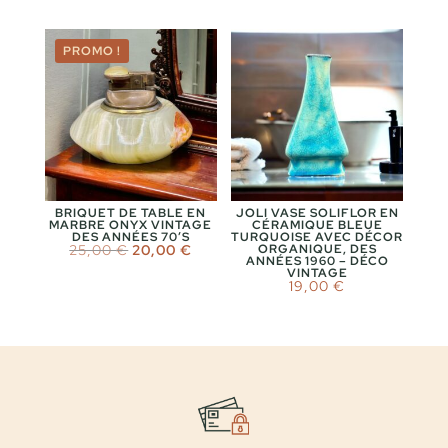
PROMO !
BRIQUET DE TABLE EN
JOLI VASE SOLIFLOR EN
MARBRE ONYX VINTAGE
CÉRAMIQUE BLEUE
DES ANNÉES 70’S
TURQUOISE AVEC DÉCOR
Le
Le
25,00
€
20,00
€
ORGANIQUE, DES
ANNÉES 1960 – DÉCO
prix
prix
VINTAGE
initial
actuel
19,00
€
était :
est :
25,00 €.
20,00 €.