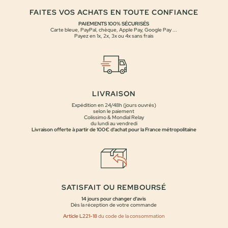
FAITES VOS ACHATS EN TOUTE CONFIANCE
PAIEMENTS 100% SÉCURISÉS
Carte bleue, PayPal, chèque, Apple Pay, Google Pay ...
Payez en 1x, 2x, 3x ou 4x sans frais
LIVRAISON
Expédition en 24/48h (jours ouvrés)
selon le paiement
Colissimo & Mondial Relay
du lundi au vendredi
Livraison offerte à partir de 100€ d'achat pour la France métropolitaine
SATISFAIT OU REMBOURSÉ
14 jours pour changer d'avis
Dès la réception de votre commande
Article L221-18
du code de la consommation