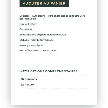
AJOUTER AU PANIER
Dédicace – Autographe – Rare photo signée au feutre vert
par Alain Delon
Format 10x15cm
Parfait état
Belle signature originale et non nominative
COLLECTION PERSONNELLE
No copy – no préprint
Port offert – lettre recommandée
INFORMATIONS COMPLÉMENTAIRES
Dimensions
10 × 15 cm