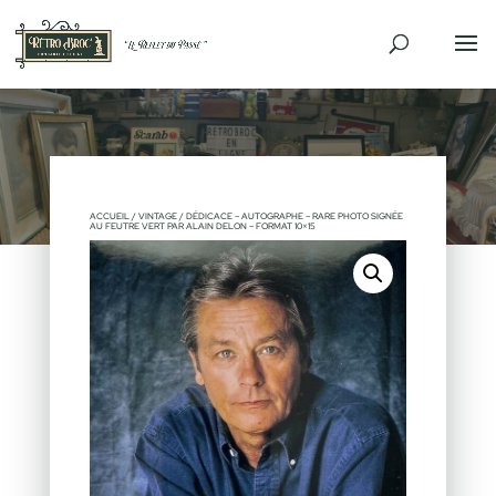
ACCUEIL
/
VINTAGE
/ DÉDICACE – AUTOGRAPHE – RARE PHOTO SIGNÉE
AU FEUTRE VERT PAR ALAIN DELON – FORMAT 10×15